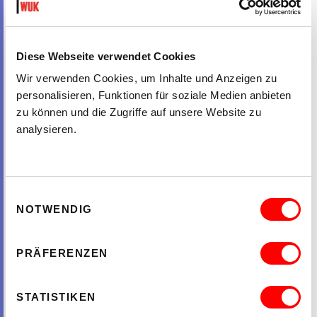
FREEDOM FOR EURASIA
GASTARBEITER
GROSSES SCHIFF
Diese Webseite verwendet Cookies
Wir verwenden Cookies, um Inhalte und Anzeigen zu
IGLA
personalisieren, Funktionen für soziale Medien anbieten
KLASSENKAMPF
zu können und die Zugriffe auf unsere Website zu
analysieren.
KUKELE
SOS IRAN
SPIELRAUM
Einwilligungsauswahl
NOTWENDIG
THEATER DER UNTERDRÜCKTEN
TRANS AND NONBINARY YOUTH VIENNA
PRÄFERENZEN
TURKMENISCHE INITIATIVE FÜR MENSCHENRECHTE
VIRUS UMWELTBÜRO
STATISTIKEN
WIENER KULT