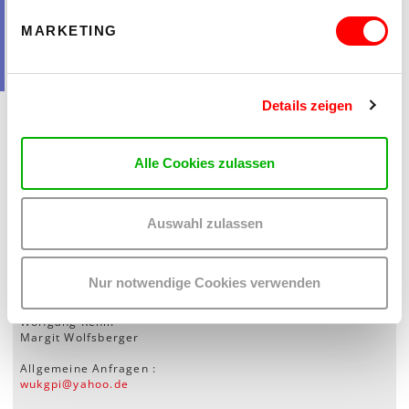
MARKETING
WIENER SENIORENZENTRUM
WISSENSCHAFTSLADEN
Details zeigen
Alle Cookies zulassen
ZURÜCK ZU ALLEN GRUPPEN
Auswahl zulassen
KONTAKT
Nur notwendige Cookies verwenden
Helga Hiebl
Georg Maché
Wolfgang Rehm
Margit Wolfsberger
Allgemeine Anfragen :
wukgpi
@
yahoo
.
de