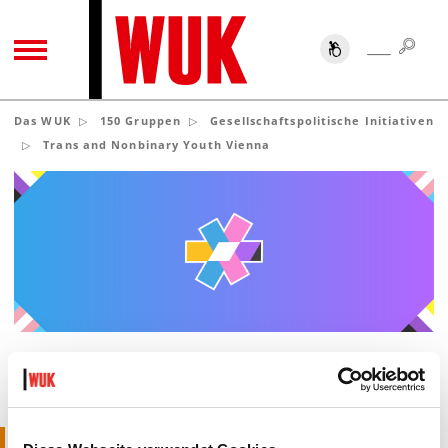
SUC
SUCHE
TOGGLE NAVIGATION
Das WUK
150 Gruppen
Gesellschaftspolitische Initiativen
Trans and Nonbinary Youth Vienna
TRANS AND NONBINARY YOUTH
VIENNA
KURZ: TNYV
Trans and Nonbinary Youth Vienna (TNYV) ist eine Jugend- und