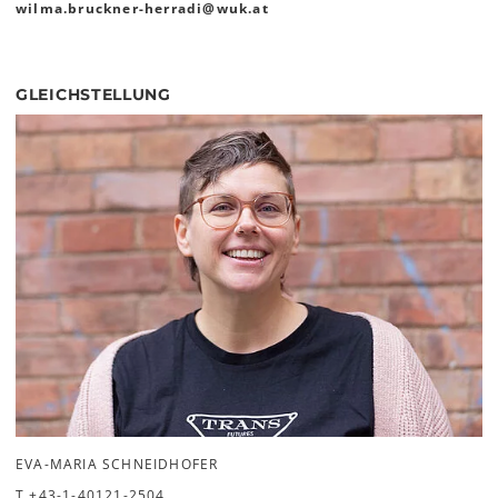
wilma.bruckner-herradi
@
wuk
.
at
GLEICHSTELLUNG
EVA-MARIA SCHNEIDHOFER
T
+43-1-40121-2504