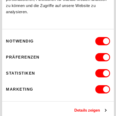
zu können und die Zugriffe auf unsere Website zu
analysieren.
Einwilligungsauswahl
NOTWENDIG
PRÄFERENZEN
STATISTIKEN
GÜNTHER HÄCK
T
+43-1-40121-2507
MARKETING
M
+43-6991-40121-76
guenther.haeck
@
wuk
.
at
Details zeigen