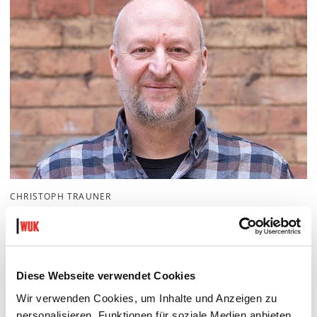
CHRISTOPH TRAUNER
T
+43-1-40121-2501
M
+43-6991-40121-26
christoph.trauner
@
wuk
.
at
Diese Webseite verwendet Cookies
LEITUNG GEBÄUDE- UND
Wir verwenden Cookies, um Inhalte und Anzeigen zu
BAUPROJEKTMANAGEMENT
personalisieren, Funktionen für soziale Medien anbieten