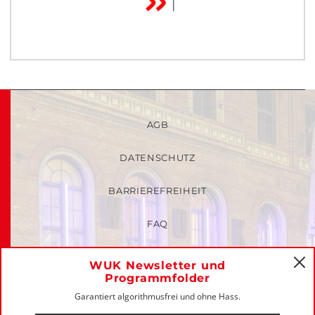
AGB
DATENSCHUTZ
BARRIEREFREIHEIT
FAQ
KINDER- UND JUGENDSCHUTZRICHTLINIEN
WUK Newsletter und
C
Programmfolder
MITGLIEDER-LOGIN
Garantiert algorithmusfrei und ohne Hass.