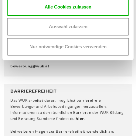
Tage nach Ablauf der angegebenen Bewerbungsfrist
.
Alle Cookies zulassen
Vielen Dank für deine Geduld.
Bei Initiativbewerbungen gilt: Bitte beachte, dass wir dich nur
aktiv kontaktieren, wenn wir eine passende Stelle frei haben.
Auswahl zulassen
Wir danken dir für dein Verständnis!
Nur notwendige Cookies verwenden
KONTAKT
bewerbung
@
wuk
.
at
BARRIEREFREIHEIT
Das WUK arbeitet daran, möglichst barrierefreie
Bewerbungs- und Arbeitsbedingungen herzustellen.
Informationen zu den räumlichen Barrieren der WUK Bildung
und Beratung Standorte findest du
hier
.
Bei weiteren Fragen zur Barrierefreiheit wende dich an: