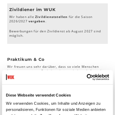
Zivildiener im WUK
Wir haben alle
Zivildienststellen
für die Saison
2026/2027
vergeben
.
Bewerbungen für den Zivildienst ab August 2027 sind
möglich.
Praktikum & Co
Wir freuen uns sehr darüber, dass so viele Menschen
Interesse an einem Praktikum bei uns haben. Aufgrund
der großen Anzahl an Anfragen können wir Praktika oder
Arbeitstrainings derzeit jedoch nur in Ausnahmefällen
vergeben.
Bitte beachte, dass wir im Falle deiner Bewerbung
nur
Diese Webseite verwendet Cookies
dann Rückmeldung
geben,
wenn ein konkreter Bedarf
besteht
und dein Profil zu einer offenen Möglichkeit
Wir verwenden Cookies, um Inhalte und Anzeigen zu
passt. Wir bitten um dein Verständnis und danken dir für
personalisieren, Funktionen für soziale Medien anbieten
dein Interesse an einer Mitarbeit im WUK.