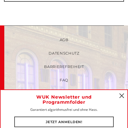
AGB
DATENSCHUTZ
BARRIEREFREIHEIT
FAQ
KINDER- UND JUGENDSCHUTZRICHTLINIEN
WUK Newsletter und
C
Programmfolder
MITGLIEDER-LOGIN
Garantiert algorithmusfrei und ohne Hass.
IMPRESSUM
JETZT ANMELDEN!