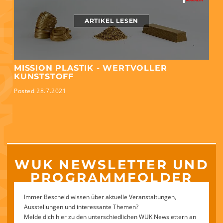
ZIN
ARTIKEL LESEN
MISSION PLASTIK - WERTVOLLER
KUNSTSTOFF
Posted 28.7.2021
WUK NEWSLETTER UND
PROGRAMMFOLDER
Immer Bescheid wissen über aktuelle Veranstaltungen,
Ausstellungen und interessante Themen?
Melde dich hier zu den unterschiedlichen WUK Newslettern an