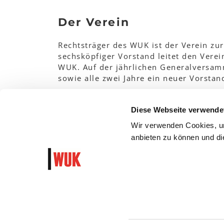
Der Verein
Rechtsträger des WUK ist der Verein zur
sechsköpfiger Vorstand leitet den Verei
WUK. Auf der jährlichen Generalversam
sowie alle zwei Jahre ein neuer Vorstan
Die rund 500
WUK Mitglieder
sind wahl-
Diese Webseite verwende
WUK Vereinsstatuten
Wir verwenden Cookies, um
anbieten zu können und die
Bitte
akzeptieren Sie die Marketing Cookies
, um
WUK Newsletter und Progra
Garantiert algorithmusfrei und ohne Hass