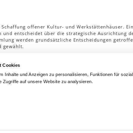
 Schaffung offener Kultur- und Werkstättenhäuser. Ei
n und entscheidet über die strategische Ausrichtung d
mlung werden grundsätzliche Entscheidungen getroff
d gewählt.
 und stimmberechtigt.
t Cookies
 Inhalte und Anzeigen zu personalisieren, Funktionen für sozia
 Zugriffe auf unsere Website zu analysieren.
 dieses Video anzusehen.
mmfolder
CLOSE
.