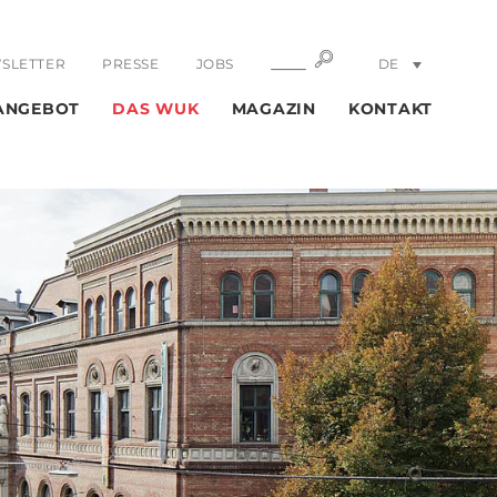
SUCHE
SUCHE
SLETTER
PRESSE
JOBS
DE
EN
ANGEBOT
DAS WUK
MAGAZIN
KONTAKT