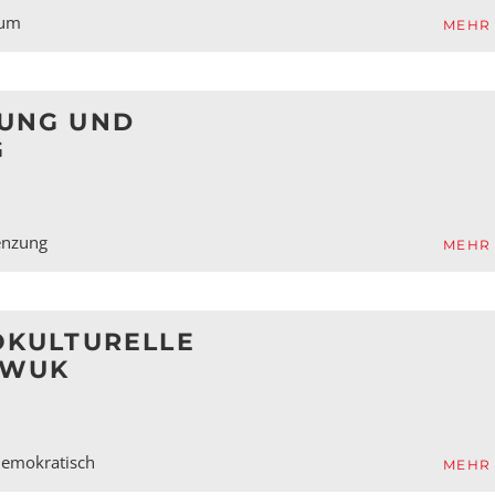
kum
MEHR
UNG UND
G
renzung
MEHR
OKULTURELLE
 WUK
emokratisch
MEHR