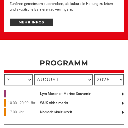
Zuhören gemeinsam zu erproben, als kulturelle Haltung zu leben
und akustische Barrieren zu verringern.
MEHR INFOS
PROGRAMM
TAG
MONAT
YEAR
AUSWÄHLEN
AUSWÄHLEN
AUSWÄHLEN
Lym Moreno - Marine Souvenir
10.00 - 20.00 Uhr
WUK Abholmarkt
17.00 Uhr
Nomadenkulturzelt