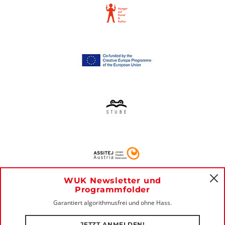
WUK Newsletter und
C
Programmfolder
Garantiert algorithmusfrei und ohne Hass.
JETZT ANMELDEN!