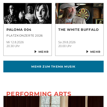
PALOMA 004
THE WHITE BUFFALO
PLATZKONZERTE 2026
Mi 12.8.2026
Sa 29.8.2026
20.30 Uhr
20.00 Uhr
MEHR
MEHR
MEHR ZUM THEMA
MUSIK
PERFORMING ARTS