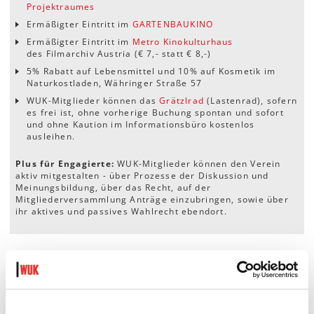
Projektraumes
Ermäßigter Eintritt im
GARTENBAUKINO
Ermäßigter Eintritt im
Metro Kinokulturhaus
des Filmarchiv Austria (€ 7,- statt € 8,-)
5% Rabatt auf Lebensmittel und 10% auf Kosmetik im
Naturkostladen, Währinger Straße 57
WUK-Mitglieder können das
Grätzlrad
(Lastenrad), sofern
es frei ist, ohne vorherige Buchung spontan und sofort
und ohne Kaution im Informationsbüro kostenlos
ausleihen.
Plus für Engagierte:
WUK-Mitglieder können den Verein
aktiv mitgestalten - über Prozesse der Diskussion und
Meinungsbildung, über das Recht, auf der
Mitgliederversammlung Anträge einzubringen, sowie über
ihr aktives und passives Wahlrecht ebendort.
Ermäßigungen für Mitglieder im WUK
Ermäßigungen gelten nur bei Eigenveranstaltungen des