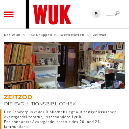
SUC
SUCHE
TOGGLE NAVIGATION
Das WUK
150 Gruppen
Werkstätten
Zeitzoo
ZEITZOO
DIE EVOLUTIONSBIBLIOTHEK
Der Schwerpunkt der Bibliothek liegt auf zeitgenössischer
Avantgardeliteratur, insbesondere Lyrik.
Entlehnbar ist Avantgardeliteratur des 20. und 21.
Jahrhunderts.