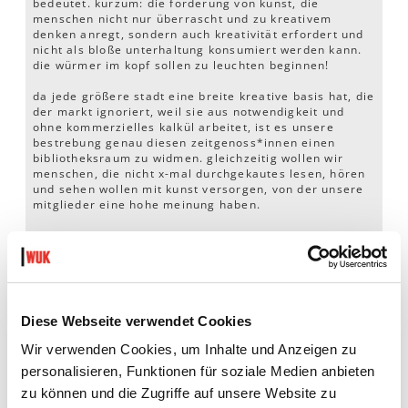
bedeutet. kurzum: die förderung von kunst, die
menschen nicht nur überrascht und zu kreativem
denken anregt, sondern auch kreativität erfordert und
nicht als bloße unterhaltung konsumiert werden kann.
die würmer im kopf sollen zu leuchten beginnen!
da jede größere stadt eine breite kreative basis hat, die
der markt ignoriert, weil sie aus notwendigkeit und
ohne kommerzielles kalkül arbeitet, ist es unsere
bestrebung genau diesen zeitgenoss*innen einen
bibliotheksraum zu widmen. gleichzeitig wollen wir
menschen, die nicht x-mal durchgekautes lesen, hören
und sehen wollen mit kunst versorgen, von der unsere
mitglieder eine hohe meinung haben.
die
evolutionsbibliothek
ist ein bibliotop, das von seinen
mitgliedern selbst weiterentwickelt und nicht nur passiv
genutzt werden kann. seit der gründung 2009 im
kulturzentrum
Werk
in der neulerchenfelderstraße wird
sich um einen stetig wachsenden austausch mit
künstler*innen und kunstinteressierten, der sich in der
Diese Webseite verwendet Cookies
qualität und nicht in der menge der entlehnbaren oder
erwerbbaren publikationen bemerkbar machen soll,
Wir verwenden Cookies, um Inhalte und Anzeigen zu
bemüht. tatsächlich haben wir den ins WUK
personalisieren, Funktionen für soziale Medien anbieten
übersiedelten bestand um die tausend titel reduziert,
zu können und die Zugriffe auf unsere Website zu
von denen wir denken, daß sie nicht allzu schwer auch