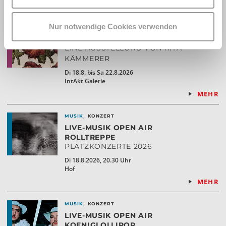
MEHR
Nur notwendige Cookies verwenden
,
KUNST
AUSSTELLUNG
SECOND NATURE
EINE AUSSTELLUNG VON RITA
KÄMMERER
Di 18.8. bis Sa 22.8.2026
IntAkt Galerie
MEHR
,
MUSIK
KONZERT
LIVE-MUSIK OPEN AIR
ROLLTREPPE
PLATZKONZERTE 2026
Di 18.8.2026, 20.30 Uhr
Hof
MEHR
,
MUSIK
KONZERT
LIVE-MUSIK OPEN AIR
KOENIGLOLLIPOP