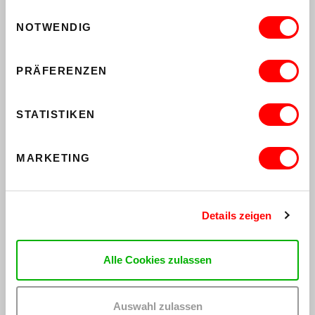
Einwilligungsauswahl
Fr 14.8.2026, 20.30 Uhr
NOTWENDIG
Hof
MEHR
PRÄFERENZEN
,
KINDER
WORKSHOP
SOMMERFERIEN
MANGA ZEICHNEN (10-13 J)
STATISTIKEN
MIT JAN RESPERGER UND NICOLE
SCHUSTER
Mo 17.08.2026 bis Do 20.08.2026
MARKETING
Museum
MEHR
Details zeigen
,
KINDER
WORKSHOP
SOMMERFERIEN
COMIC ZEICHNEN (6-10 J)
MIT CHRISTIAN FREER / MELANIE
Alle Cookies zulassen
THEILICH UND IMAN / MONIKA HASSAN
Mo 17.08.2026 bis Fr 21.08.2026
Museum
Auswahl zulassen