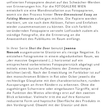
unfixierten Fotopapiere deutet auf das Schwächer-Werden
von Erinnerungen hin. Für die FOTOGALERIE WIEN
entwickelt sie eine Wandinstallation aus Fotopapieren,
womit sie den Prozess hinter
Three-Dimensional Essay on
Folding Memories
aufzeigen möchte. Die Papiere werden
markiert, um sie nach dem Ablösen, Falten und Entfalten
wieder zusammensetzen zu können. Die sich farblich
verändernden Fotopapiere versteht Lotfizadeh zudem als
ständige Fotografie, die die Erinnerung an die
Anwesenheit des Publikums im Raum einfängt.
In ihrer Serie
Shut the Door
benutzt
Joanna
Nencek
ausgemusterte Glastüren als riesige Negative. Es
entstehen Fotogramme in einem abgedunkelten Raum, wo
„der massive Gegenstand (…) horizontal auf ein
entsprechend vorbereitetes Fotopapierstück abgelegt und
mittels eines kurzen Aufleuchtens der Zimmerlampe
belichtet (wird). Nach der Entwicklung im Farblabor ist auf
den monochromen Bildern in Rot oder Ocker jeweils die
rechteckige Glasplatte mit den charakteristischen, runden
Aussparungen an ihren Rändern zu erkennen. Ohne die
zugehörigen Scharniere oder eingebauten Türgriffe, wird
die Funktion des Motivs allerdings erst auf den zweiten
Blick erkennbar. Vielmehr tritt die auf ihre Konturen
reduzierte Form und haptische Oberfläche des Produkts in
den Vordergrund. Obwohl mit der Glastür und dem