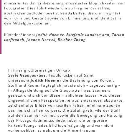
immer unter der Einbeziehung erweiterter Möglichkeiten von
Fotografie. Dies führt wiederum zu fragmentarischen,
abstrakten und/oder poetischen Arbeiten, die die Fragilität
von Form und Gestalt sowie von Erinnerung und Identität in
den Mittelpunkt stellen.
Künstler*innen:
Judith Huemer, Estefanía Landesmann, Tarlan
Lotfizadeh, Joanna Nencek, Beichen Zhang
In ihrer großformatigen Unikat-
Serie
Headquarters,
Textildrucken auf Samt,
untersucht
Judith Huemer
die Beziehung von Körper,
Stoff und Raum. Tagtäglich hat sie sich – tagebuchartig –
in Alltagskleidung auf die Glasplatte ihres Scanners
gesetzt und sich von diesem ablichten lassen. Aus dieser
ungewöhnlichen Perspektive heraus entstanden abstrakte,
zeichenhafte Bilder von textilen Falten, minimale Spuren
des menschlichen Körpers. Die Zufälligkeit, wie der Stoff
auf den Scanner kommt, sowie die Bewegung und Haltung
der Protagonistin entschieden über die temporäre
Faltenbildung. Jedes Bild ist einzigartig und war nicht
vorhersehbar. Es geht um die Hinterfragung