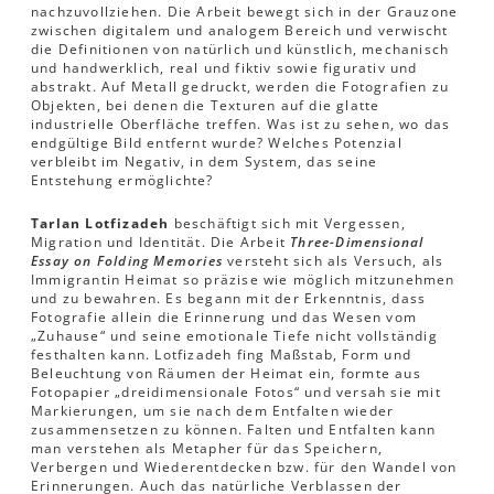
nachzuvollziehen. Die Arbeit bewegt sich in der Grauzone
zwischen digitalem und analogem Bereich und verwischt
die Definitionen von natürlich und künstlich, mechanisch
und handwerklich, real und fiktiv sowie figurativ und
abstrakt. Auf Metall gedruckt, werden die Fotografien zu
Objekten, bei denen die Texturen auf die glatte
industrielle Oberfläche treffen. Was ist zu sehen, wo das
endgültige Bild entfernt wurde? Welches Potenzial
verbleibt im Negativ, in dem System, das seine
Entstehung ermöglichte?
Tarlan Lotfizadeh
beschäftigt sich mit Vergessen,
Migration und Identität. Die Arbeit
Three-Dimensional
Essay on Folding Memories
versteht sich als Versuch, als
Immigrantin Heimat so präzise wie möglich mitzunehmen
und zu bewahren. Es begann mit der Erkenntnis, dass
Fotografie allein die Erinnerung und das Wesen vom
„Zuhause“ und seine emotionale Tiefe nicht vollständig
festhalten kann. Lotfizadeh fing Maßstab, Form und
Beleuchtung von Räumen der Heimat ein, formte aus
Fotopapier „dreidimensionale Fotos“ und versah sie mit
Markierungen, um sie nach dem Entfalten wieder
zusammensetzen zu können. Falten und Entfalten kann
man verstehen als Metapher für das Speichern,
Verbergen und Wiederentdecken bzw. für den Wandel von
Erinnerungen. Auch das natürliche Verblassen der