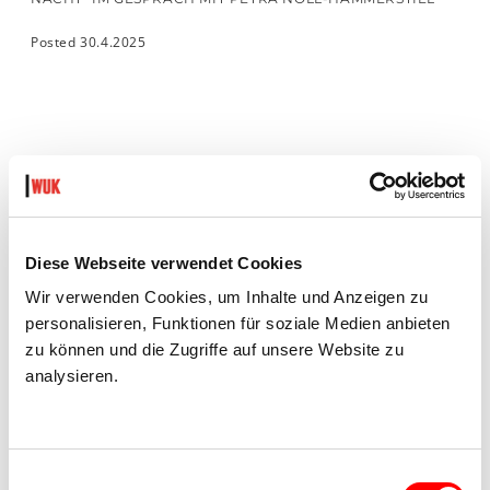
Posted 30.4.2025
Eröffnung
Montag, 23.6.2025, 19.00 Uhr
Einführende Wort: Johan Nane Simonsen
Diese Webseite verwendet Cookies
Sommerfest/Finissage
Samstag, 19. Juli, 17.00 Uhr
Wir verwenden Cookies, um Inhalte und Anzeigen zu
Performance von Pille-Riin Jaik und Klaus Rabeder, 19.00 Uhr
personalisieren, Funktionen für soziale Medien anbieten
zu können und die Zugriffe auf unsere Website zu
Die Fotogalerie Wien hat vom 22.7.–13.9.2025
analysieren.
Sommerpause.
Einwilligungsauswahl