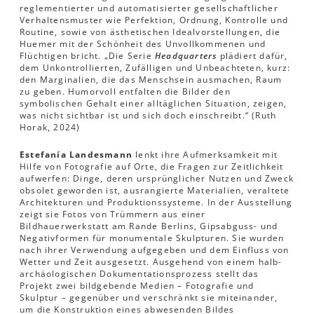
reglementierter und automatisierter gesellschaftlicher
Verhaltensmuster wie Perfektion, Ordnung, Kontrolle und
Routine, sowie von ästhetischen Idealvorstellungen, die
Huemer mit der Schönheit des Unvollkommenen und
Flüchtigen bricht. „Die Serie
Headquarters
plädiert dafür,
dem Unkontrollierten, Zufälligen und Unbeachteten, kurz:
den Marginalien, die das Menschsein ausmachen, Raum
zu geben. Humorvoll entfalten die Bilder den
symbolischen Gehalt einer alltäglichen Situation, zeigen,
was nicht sichtbar ist und sich doch einschreibt.“ (Ruth
Horak, 2024)
Estefanía Landesmann
lenkt ihre Aufmerksamkeit mit
Hilfe von Fotografie auf Orte, die Fragen zur Zeitlichkeit
aufwerfen: Dinge, deren ursprünglicher Nutzen und Zweck
obsolet geworden ist, ausrangierte Materialien, veraltete
Architekturen und Produktionssysteme. In der Ausstellung
zeigt sie Fotos von Trümmern aus einer
Bildhauerwerkstatt am Rande Berlins, Gipsabguss- und
Negativformen für monumentale Skulpturen. Sie wurden
nach ihrer Verwendung aufgegeben und dem Einfluss von
Wetter und Zeit ausgesetzt. Ausgehend von einem halb-
archäologischen Dokumentationsprozess stellt das
Projekt zwei bildgebende Medien – Fotografie und
Skulptur – gegenüber und verschränkt sie miteinander,
um die Konstruktion eines abwesenden Bildes