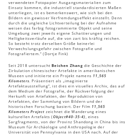
verwendeten Fotopapier Ausgangsmaterialien zum
Einsatz kommen, die industriell standardisierten Maßen
unterliegen, ist es bemerkenswert, wie sich bei den
Bildern ein gewisser Verfremdungseffekt einstellt. Denn
durch die ungleiche Lichtverteilung bei der Aufnahme
weisen das farbig fotogrammierte Objekt und seine
Umgebung zwei jeweils eigene Schattierungen und
Helligkeitsverläufe auf, die von zart bis kräftig reichen.
So besteht trotz derselben Größe keinerlei
Verwechslungsgefahr zwischen Fotografie und
Fotografiertem.“ (Dortje Fink)
Seit 2018 untersucht
Beichen Zhang
die Geschichte der
Zirkulation chinesischer Artefakte in amerikanischen
Museen und initiierte ein Projekt namens
11,565
Kilometers
. Präsentiert als „imaginierte
Artefaktausstellung“, ist dies ein visuelles Archiv, das auf
dem Medium der Fotografie, der Rückverfolgung der
Herkunft von Artefakten, der Reproduktion von
Artefakten, der Sammlung von Bildern und der
historischen Forschung basiert. Der Film
11,565
Kilometers Project
zeichnet die Wanderung eines
kulturellen Artefakts (
Object#40-35-4)
, eines
Sargfragments, von der Provinz Shandong in China bis ins
Museum für Archäologie und Anthropologie der
Universität von Pennsylvania in den USA nach. Auf der