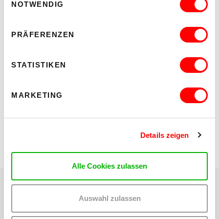
NOTWENDIG
ÖFFNUNGSZEITEN
Di und Fr, 14.00 – 19.00 Uhr
PRÄFERENZEN
Mi und Do, 12.00 – 19.00 Uhr
Sa, 13.00 – 17.00 Uhr
STATISTIKEN
An Montagen, Sonn- und Feiertagen geschlossen
MARKETING
LINKS
Fotogalerie Wien
Details zeigen
Alle Cookies zulassen
Teilen:
Auswahl zulassen
Auf
Auf