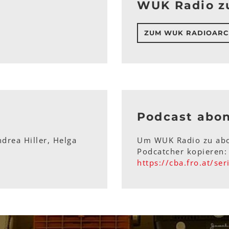
WUK Radio z
ZUM WUK RADIOARC
Podcast abo
drea Hiller, Helga
Um WUK Radio zu abo
Podcatcher kopieren:
https://cba.fro.at/se