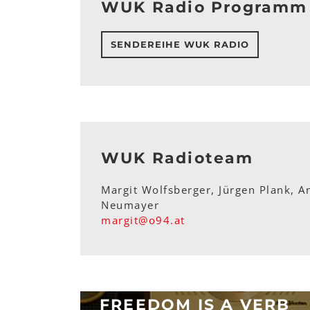
WUK Radio Programm
SENDEREIHE WUK RADIO
WUK Radioteam
Margit Wolfsberger, Jürgen Plank, An
Neumayer
margit
@
o94
.
at
FREEDOM IS A VERB