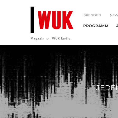
SPENDEN
NEW
PROGRAMM
Magazin
WUK Radio
WUK
Radio
JEDE