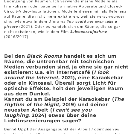
Bedingung von Räumen. Ich verwende meine Modelle als
Filmkulissen oder baue performative Apparate und Closed-
Circuit-Video-Installationen. Modelle dienen mir als Referenz
auf Räume, die nicht mehr existieren, weil sie verschwunden
sind, wie etwa in dem Diorama
You could not even take a
picture
(2021). Oder es handelt sich um Räume, die so gar
nicht existieren, wie in dem Film
Substanzaufnahme
(2016/2017).
Bei den
Black Rooms
handelt es sich um
Räume, die untrennbar mit technischen
Medien verbunden sind, ja ohne sie gar nicht
existieren: u.a. ein Internetcafé (
I look
around the Internet
, 2021), eine Karaokebar
oder ein Kinosaal. Überall sorgt Licht für
optische Effekte, holt den jeweiligen Raum
aus dem Dunkel.
Kannst du am Beispiel der Karaokebar (
The
rhythm of the Night,
2019) und deiner
neuesten Arbeit (
I can't see you
laughing
,
2024) etwas über deine
Lichtinszenierungen sagen?
Bernd Oppl:
Der Ausgangspunkt der Arbeit
I can’t see you