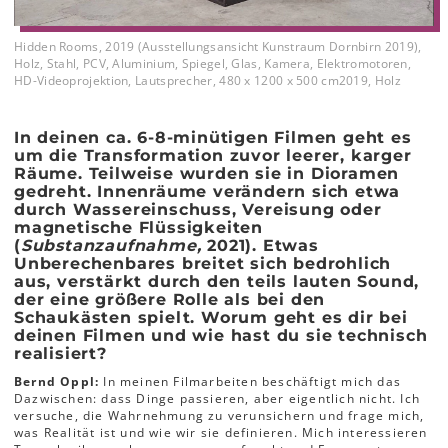
Hidden Rooms, 2019 (Ausstellungsansicht Kunstraum Dornbirn 2019),
Holz, Stahl, PCV, Aluminium, Spiegel, Glas, Kamera, Elektromotoren,
HD-Videoprojektion, Lautsprecher, 480 x 1200 x 500 cm2019, Holz
In deinen ca. 6-8-minütigen Filmen geht es
um die Transformation zuvor leerer, karger
Räume. Teilweise wurden sie in Dioramen
gedreht. Innenräume verändern sich etwa
durch Wassereinschuss, Vereisung oder
magnetische Flüssigkeiten
(
Substanzaufnahme,
2021). Etwas
Unberechenbares breitet sich bedrohlich
aus, verstärkt durch den teils lauten Sound,
der eine größere Rolle als bei den
Schaukästen spielt. Worum geht es dir bei
deinen Filmen und wie hast du sie technisch
realisiert?
Bernd Oppl:
In meinen Filmarbeiten beschäftigt mich das
Dazwischen: dass Dinge passieren, aber eigentlich nicht. Ich
versuche, die Wahrnehmung zu verunsichern und frage mich,
was Realität ist und wie wir sie definieren. Mich interessieren