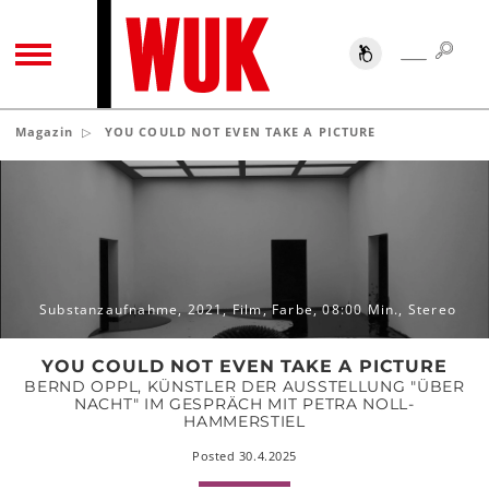
SUC
SUCHE
TOGGLE NAVIGATION
Magazin
YOU COULD NOT EVEN TAKE A PICTURE
YOU
COULD
NOT
EVEN
TAKE
A
Substanzaufnahme, 2021, Film, Farbe, 08:00 Min., Stereo
PICTURE
YOU COULD NOT EVEN TAKE A PICTURE
BERND OPPL, KÜNSTLER DER AUSSTELLUNG "ÜBER
NACHT" IM GESPRÄCH MIT PETRA NOLL-
HAMMERSTIEL
Posted 30.4.2025