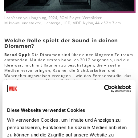
I can’t see you laughing, 2024, ROM-Player, Verstärker,
Mikrowellendetektor, Lichtorgel, LED, MDF, Nylon, 44 x 52 x 7 cm
Welche Rolle spielt der Sound in deinen
Dioramen?
Bernd Oppl:
Die Dioramen sind über einen längeren Zeitraum
entstanden. Mit den ersten habe ich 2017 begonnen, und die
Idee war, mich mit Räumen zu beschäftigen, die visuelle
Medien hervorbringen, Räume, die Sichtbarkeiten und
Wahrnehmungsweisen erzeugen – wie das Fernsehstudio, das
Kino, das Internetcafé, das Selfie-Museum. Ebenso private
Räume, in denen zum Beispiel ein Laptop auf dem Bett
liegt (
Sleep Mode
, 2018). Auch hier überschneiden sich
virtuelle und physische Räume und die Grenzen
verschwimmen. Ich habe die Serie
Black Rooms
genannt in
Anlehnung an die Black Box: ein Raum, der künstliche
Diese Webseite verwendet Cookies
Dunkelheit erzeugen soll, um die Konzentration ganz auf das
Medium, das dort präsentiert wird, zu fokussieren.
Wir verwenden Cookies, um Inhalte und Anzeigen zu
Interessant finde ich an der Black Box, dass sie versucht, den
personalisieren, Funktionen für soziale Medien anbieten
physischen Raum auszublenden und unsichtbar zu machen.
zu können und die Zugriffe auf unsere Website zu