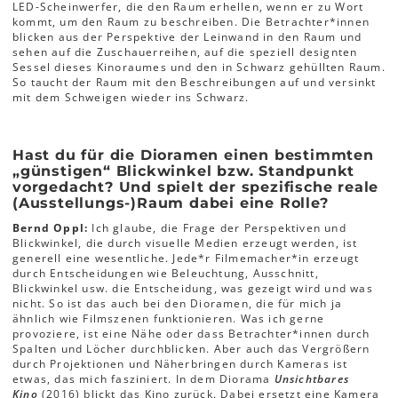
LED-Scheinwerfer, die den Raum erhellen, wenn er zu Wort
kommt, um den Raum zu beschreiben. Die Betrachter*innen
blicken aus der Perspektive der Leinwand in den Raum und
sehen auf die Zuschauerreihen, auf die speziell designten
Sessel dieses Kinoraumes und den in Schwarz gehüllten Raum.
So taucht der Raum mit den Beschreibungen auf und versinkt
mit dem Schweigen wieder ins Schwarz.
Hast du für die Dioramen einen bestimmten
„günstigen“ Blickwinkel bzw. Standpunkt
vorgedacht? Und spielt der spezifische reale
(Ausstellungs-)Raum dabei eine Rolle?
Bernd Oppl:
Ich glaube, die Frage der Perspektiven und
Blickwinkel, die durch visuelle Medien erzeugt werden, ist
generell eine wesentliche. Jede*r Filmemacher*in erzeugt
durch Entscheidungen wie Beleuchtung, Ausschnitt,
Blickwinkel usw. die Entscheidung, was gezeigt wird und was
nicht. So ist das auch bei den Dioramen, die für mich ja
ähnlich wie Filmszenen funktionieren. Was ich gerne
provoziere, ist eine Nähe oder dass Betrachter*innen durch
Spalten und Löcher durchblicken. Aber auch das Vergrößern
durch Projektionen und Näherbringen durch Kameras ist
etwas, das mich fasziniert. In dem Diorama
Unsichtbares
Kino
(2016)
blickt das Kino zurück. Dabei ersetzt eine Kamera