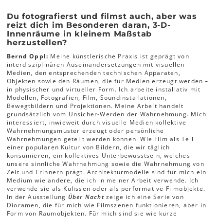
Du fotografierst und filmst auch, aber was
reizt dich im Besonderen daran, 3-D-
Innenräume in kleinem Maßstab
herzustellen?
Bernd Oppl:
Meine künstlerische Praxis ist geprägt von
interdisziplinären Auseinandersetzungen mit visuellen
Medien, den entsprechenden technischen Apparaten,
Objekten sowie den Räumen, die für Medien erzeugt werden –
in physischer und virtueller Form. Ich arbeite installativ mit
Modellen, Fotografien, Film, Soundinstallationen,
Bewegtbildern und Projektionen. Meine Arbeit handelt
grundsätzlich vom Unsicher-Werden der Wahrnehmung. Mich
interessiert, inwieweit durch visuelle Medien kollektive
Wahrnehmungsmuster erzeugt oder persönliche
Wahrnehmungen geteilt werden können. Wie Film als Teil
einer populären Kultur von Bildern, die wir täglich
konsumieren, ein kollektives Unterbewusstsein, welches
unsere sinnliche Wahrnehmung sowie die Wahrnehmung von
Zeit und Erinnern prägt. Architekturmodelle sind für mich ein
Medium wie andere, die ich in meiner Arbeit verwende. Ich
verwende sie als Kulissen oder als performative Filmobjekte.
In der Ausstellung
Über Nacht
zeige ich eine Serie von
Dioramen, die für mich wie Filmszenen funktionieren, aber in
Form von Raumobjekten. Für mich sind sie wie kurze