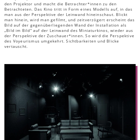
den Projektor und macht die Betrachter*innen zu den
Betrachteten. Das Kino tritt in Form eines Modells auf, in das
man aus der Perspektive der Leinwand hineinschaut. Blickt
man hinein, wird man gefilmt, und zeitverzögert erscheint das
Bild auf der gegenüberliegenden Wand der Installation als
„Bild im Bild“ auf der Leinwand des Miniaturkinos, wieder aus
der Perspektive der Zuschauer*innen. So wird die Perspektive
des Voyeurismus umgekehrt. Sichtbarkeiten und Blicke
vertauscht.