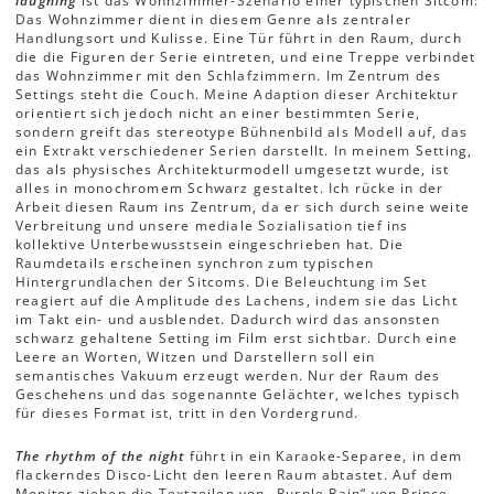
laughing
ist das Wohnzimmer-Szenario einer typischen Sitcom:
Das Wohnzimmer dient in diesem Genre als zentraler
Handlungsort und Kulisse. Eine Tür führt in den Raum, durch
die die Figuren der Serie eintreten, und eine Treppe verbindet
das Wohnzimmer mit den Schlafzimmern. Im Zentrum des
Settings steht die Couch. Meine Adaption dieser Architektur
orientiert sich jedoch nicht an einer bestimmten Serie,
sondern greift das stereotype Bühnenbild als Modell auf, das
ein Extrakt verschiedener Serien darstellt. In meinem Setting,
das als physisches Architekturmodell umgesetzt wurde, ist
alles in monochromem Schwarz gestaltet. Ich rücke in der
Arbeit diesen Raum ins Zentrum, da er sich durch seine weite
Verbreitung und unsere mediale Sozialisation tief ins
kollektive Unterbewusstsein eingeschrieben hat. Die
Raumdetails erscheinen synchron zum typischen
Hintergrundlachen der Sitcoms. Die Beleuchtung im Set
reagiert auf die Amplitude des Lachens, indem sie das Licht
im Takt ein- und ausblendet. Dadurch wird das ansonsten
schwarz gehaltene Setting im Film erst sichtbar. Durch eine
Leere an Worten, Witzen und Darstellern soll ein
semantisches Vakuum erzeugt werden. Nur der Raum des
Geschehens und das sogenannte Gelächter, welches typisch
für dieses Format ist, tritt in den Vordergrund.
The rhythm of the night
führt in ein Karaoke-Separee, in dem
flackerndes Disco-Licht den leeren Raum abtastet. Auf dem
Monitor ziehen die Textzeilen von „Purple Rain“ von Prince