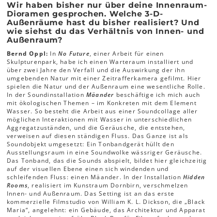
Wir haben bisher nur über deine Innenraum-
Dioramen gesprochen. Welche 3-D-
Außenräume hast du bisher realisiert? Und
wie siehst du das Verhältnis von Innen- und
Außenraum?
Bernd Oppl:
In
No Future
, einer Arbeit für einen
Skulpturenpark, habe ich einen Warteraum installiert und
über zwei Jahre den Verfall und die Auswirkung der ihn
umgebenden Natur mit einer Zeitrafferkamera gefilmt. Hier
spielen die Natur und der Außenraum eine wesentliche Rolle.
In der Soundinstallation
Mäander
beschäftige ich mich auch
mit ökologischen Themen – im Konkreten mit dem Element
Wasser. So besteht die Arbeit aus einer Soundcollage aller
möglichen Interaktionen mit Wasser in unterschiedlichen
Aggregatzuständen, und die Geräusche, die entstehen,
verweisen auf diesen ständigen Fluss. Das Ganze ist als
Soundobjekt umgesetzt: Ein Tonbandgerät hüllt den
Ausstellungsraum in eine Soundwolke wässriger Geräusche.
Das Tonband, das die Sounds abspielt, bildet hier gleichzeitig
auf der visuellen Ebene einen sich windenden und
schleifenden Fluss: einen Mäander. In der Installation
Hidden
Rooms
, realisiert im Kunstraum Dornbirn, verschmelzen
Innen- und Außenraum. Das Setting ist an das erste
kommerzielle Filmstudio von William K. L. Dickson, die „Black
Maria“, angelehnt: ein Gebäude, das Architektur und Apparat