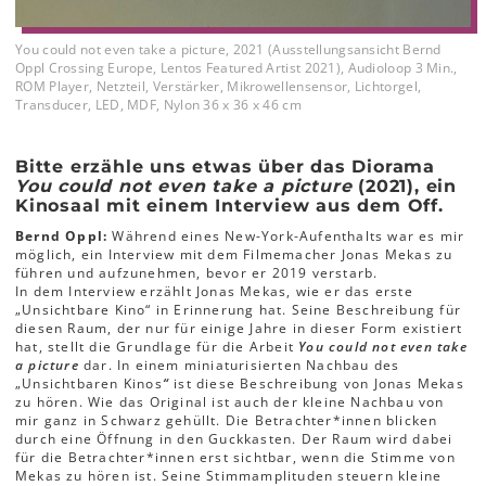
You could not even take a picture, 2021 (Ausstellungsansicht Bernd
Oppl Crossing Europe, Lentos Featured Artist 2021), Audioloop 3 Min.,
ROM Player, Netzteil, Verstärker, Mikrowellensensor, Lichtorgel,
Transducer, LED, MDF, Nylon 36 x 36 x 46 cm
Bitte erzähle uns etwas über das Diorama
You could not even take a picture
(2021), ein
Kinosaal mit einem Interview aus dem Off.
Bernd Oppl:
Während eines New-York-Aufenthalts war es mir
möglich, ein Interview mit dem Filmemacher Jonas Mekas zu
führen und aufzunehmen, bevor er 2019 verstarb.
In dem Interview erzählt Jonas Mekas, wie er das erste
„Unsichtbare Kino“ in Erinnerung hat. Seine Beschreibung für
diesen Raum, der nur für einige Jahre in dieser Form existiert
hat, stellt die Grundlage für die Arbeit
You could not even take
a picture
dar. In einem miniaturisierten Nachbau des
„Unsichtbaren Kinos
“
ist diese Beschreibung von Jonas Mekas
zu hören. Wie das Original ist auch der kleine Nachbau von
mir ganz in Schwarz gehüllt. Die Betrachter*innen blicken
durch eine Öffnung in den Guckkasten. Der Raum wird dabei
für die Betrachter*innen erst sichtbar, wenn die Stimme von
Mekas zu hören ist. Seine Stimmamplituden steuern kleine