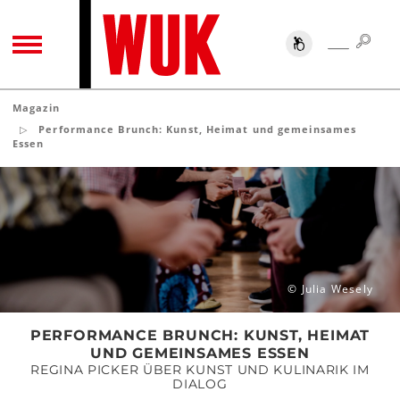
SUC
SUCHE
TOGGLE NAVIGATION
Magazin
Performance Brunch: Kunst, Heimat und gemeinsames
Essen
Performance
Brunch:
Kunst,
Heimat
und
gemeinsames
© Julia Wesely
Essen
PERFORMANCE BRUNCH: KUNST, HEIMAT
UND GEMEINSAMES ESSEN
REGINA PICKER ÜBER KUNST UND KULINARIK IM
DIALOG