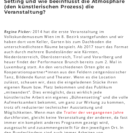
Setting und wie beeinflusst die Atmosphäre
(den künstlerischen Prozess) die
Veranstaltung?
Regina Picker:
2014 hat die erste Veranstaltung im
Volkskundemuseum Wien im 8. Bezirk stattgefunden und wir
haben dort vom Keller, Garten bis zum Dachboden die
unterschiedlichsten Räume bespielt. Ab 2017 tourt das Format
auch durch mehrere Bundesländer wie Kärnten,
Niederösterreich, Oberösterreich, Tirol und Vorarlberg und
heuer findet der Performance Brunch bereits zum 2. Mal in
Luxemburg statt. An den verschiedenen Orten gibt es
Kooperationspartner*innen aus den Feldern zeitgenössischer
Tanz, Bildende Kunst und Theater. Wenn es die Location
zulässt, schauen wir, dass die eingeladenen Stücke ihren
eigenen Raum bzw. Platz bekommen und das Publikum
„mitwandert“. Dies ermöglicht, dass wirklich jede
künstlerische Arbeit ein eigenes „Bühnensetting“ und die volle
Aufmerksamkeit bekommt, um ganz zur Wirkung zu kommen,
trotz oft reduzierter technischer Ausstattung und
Möglichkeiten. Wenn man die
Trailer der vergangenen Jahre
durchforstet, gleicht keine Veranstaltung der anderen, da fast
immer ein komplett anderes Programm gezeigt wird,
ausgesucht und zusammengestellt für den jeweiligen Ort. In
den Bundesländern sind auch immer Arbeiten von