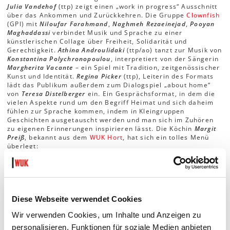
Julia Vandehof
(ttp) zeigt einen „work in progress“ Ausschnitt
über das Ankommen und Zurückkehren. Die Gruppe
Clownfish
(GPI) mit
Niloufar Farahmand
,
Naghmeh Rezaeinejad
,
Pooyan
Maghaddassi
verbindet Musik und Sprache zu einer
künstlerischen Collage über Freiheit, Solidarität und
Gerechtigkeit.
Athina Androulidaki
(ttp/ao) tanzt zur Musik von
Konstantina Polychronopoulou
, interpretiert von der Sängerin
Margherita Vacante
– ein Spiel mit Tradition, zeitgenössischer
Kunst und Identität.
Regina Picker
(ttp), Leiterin des Formats
lädt das Publikum außerdem zum Dialogspiel „about home“
von
Teresa Distelberger
ein. Ein Gesprächsformat, in dem die
vielen Aspekte rund um den Begriff Heimat und sich daheim
fühlen zur Sprache kommen, indem in Kleingruppen
Geschichten ausgetauscht werden und man sich im Zuhören
zu eigenen Erinnerungen inspirieren lässt. Die Köchin
Margit
Preiß
, bekannt aus dem
WUK Hort
, hat sich ein tolles Menü
überlegt:
Zur Begrüßung
Yuffka Ecken mit Schafkäse gefüllt, auf Tahina
Creme.
In der Pause
Fenchelcremesuppe.
Brunch
Melanzani
mit Mozzarella gratiniert, Veganes Fisolenragout
,
Kürbis mit
Ziegenkäse gratiniert, Bulgur, Smashed Potatoes,
Belugalinsensalat mit gegrilltem Paprika, Melonensalat mit
Minze.
Zum Dessert
gibt es
Zimt – Topfenbällchen.
Diese Webseite verwendet Cookies
Das gesamte Menü ist vegetarisch, kann aber auf Wunsch
Wir verwenden Cookies, um Inhalte und Anzeigen zu
auch vegan zubereitet werden. Wir bitten um eine Anmeldung
zur Veranstaltung bis 10. September, damit wir die
personalisieren, Funktionen für soziale Medien anbieten