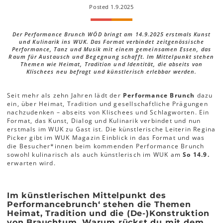
Posted 1.9.2025
Der Performance Brunch WÖD bringt am 14.9.2025 erstmals Kunst
und Kulinarik ins WUK. Das Format verbindet zeitgenössische
Performance, Tanz und Musik mit einem gemeinsamen Essen, das
Raum für Austausch und Begegnung schafft. Im Mittelpunkt stehen
Themen wie Heimat, Tradition und Identität, die abseits von
Klischees neu befragt und künstlerisch erlebbar werden.
Seit mehr als zehn Jahren lädt der
Performance Brunch
dazu
ein, über Heimat, Tradition und gesellschaftliche Prägungen
nachzudenken – abseits von Klischees und Schlagworten. Ein
Format, das Kunst, Dialog und Kulinarik verbindet und nun
erstmals im WUK zu Gast ist. Die künstlerische Leiterin Regina
Picker gibt im WUK Magazin Einblick in das Format und was
die Besucher*innen beim kommenden Performance Brunch
sowohl kulinarisch als auch künstlerisch im WUK am
So 14.9.
erwarten wird.
Im künstlerischen Mittelpunkt des
Performancebrunch‘ stehen die Themen
Heimat, Tradition und die (De-)Konstruktion
von Brauchtum. Warum rückst du mit dem