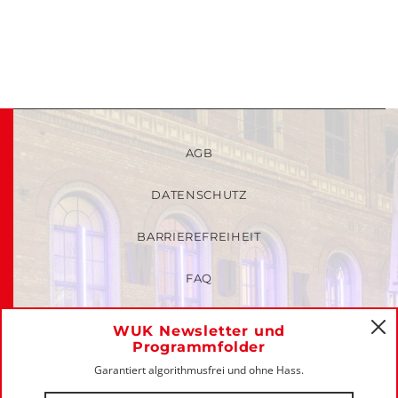
AGB
DATENSCHUTZ
BARRIEREFREIHEIT
FAQ
KINDER- UND JUGENDSCHUTZRICHTLINIEN
WUK Newsletter und
C
Programmfolder
MITGLIEDER-LOGIN
Garantiert algorithmusfrei und ohne Hass.