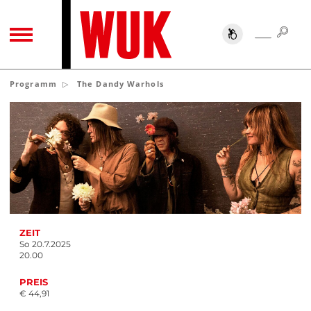
SUC
SUCHE
TOGGLE NAVIGATION
Programm
The Dandy Warhols
ZEIT
So 20.7.2025
20.00
PREIS
€ 44,91