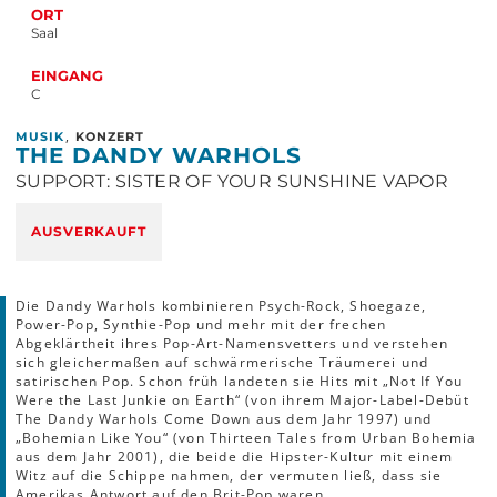
ORT
Saal
EINGANG
C
,
MUSIK
KONZERT
THE DANDY WARHOLS
SUPPORT: SISTER OF YOUR SUNSHINE VAPOR
AUSVERKAUFT
Die Dandy Warhols kombinieren Psych-Rock, Shoegaze,
Power-Pop, Synthie-Pop und mehr mit der frechen
Abgeklärtheit ihres Pop-Art-Namensvetters und verstehen
sich gleichermaßen auf schwärmerische Träumerei und
satirischen Pop. Schon früh landeten sie Hits mit „Not If You
Were the Last Junkie on Earth“ (von ihrem Major-Label-Debüt
The Dandy Warhols Come Down aus dem Jahr 1997) und
„Bohemian Like You“ (von Thirteen Tales from Urban Bohemia
aus dem Jahr 2001), die beide die Hipster-Kultur mit einem
Witz auf die Schippe nahmen, der vermuten ließ, dass sie
Amerikas Antwort auf den Brit-Pop waren.