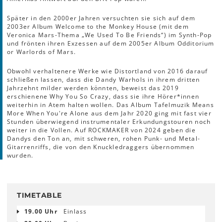
Später in den 2000er Jahren versuchten sie sich auf dem
2003er Album Welcome to the Monkey House (mit dem
Veronica Mars-Thema „We Used To Be Friends“) im Synth-Pop
und frönten ihren Exzessen auf dem 2005er Album Odditorium
or Warlords of Mars.
Obwohl verhaltenere Werke wie Distortland von 2016 darauf
schließen lassen, dass die Dandy Warhols in ihrem dritten
Jahrzehnt milder werden könnten, beweist das 2019
erschienene Why You So Crazy, dass sie ihre Hörer*innen
weiterhin in Atem halten wollen. Das Album Tafelmuzik Means
More When You're Alone aus dem Jahr 2020 ging mit fast vier
Stunden überwiegend instrumentaler Erkundungstouren noch
weiter in die Vollen. Auf ROCKMAKER von 2024 geben die
Dandys den Ton an, mit schweren, rohen Punk- und Metal-
Gitarrenriffs, die von den Knuckledraggers übernommen
wurden.
TIMETABLE
19.00 Uhr
Einlass