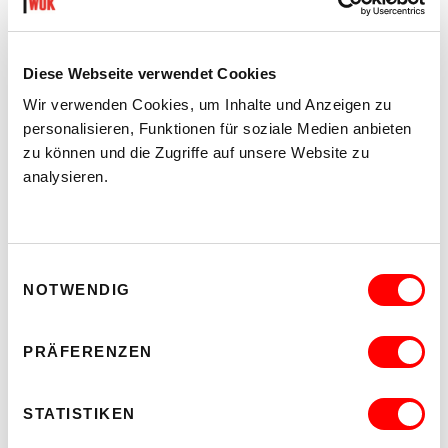
DER TÄUBLING
Diese Webseite verwendet Cookies
PLATZKONZERTE 2026
Wir verwenden Cookies, um Inhalte und Anzeigen zu
Di 11.8.2026
20.30
personalisieren, Funktionen für soziale Medien anbieten
zu können und die Zugriffe auf unsere Website zu
Hof
analysieren.
MEHR LESEN
Einwilligungsauswahl
NOTWENDIG
PRÄFERENZEN
STATISTIKEN