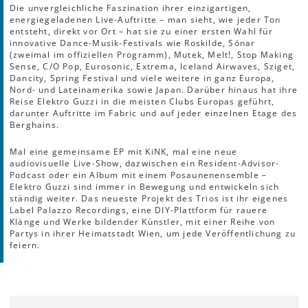
Die unvergleichliche Faszination ihrer einzigartigen,
energiegeladenen Live-Auftritte – man sieht, wie jeder Ton
entsteht, direkt vor Ort – hat sie zu einer ersten Wahl für
innovative Dance-Musik-Festivals wie Roskilde, Sónar
(zweimal im offiziellen Programm), Mutek, Melt!, Stop Making
Sense, C/O Pop, Eurosonic, Extrema, Iceland Airwaves, Sziget,
Dancity, Spring Festival und viele weitere in ganz Europa,
Nord- und Lateinamerika sowie Japan. Darüber hinaus hat ihre
Reise Elektro Guzzi in die meisten Clubs Europas geführt,
darunter Auftritte im Fabric und auf jeder einzelnen Etage des
Berghains.
Mal eine gemeinsame EP mit KiNK, mal eine neue
audiovisuelle Live-Show, dazwischen ein Resident-Advisor-
Podcast oder ein Album mit einem Posaunenensemble –
Elektro Guzzi sind immer in Bewegung und entwickeln sich
ständig weiter. Das neueste Projekt des Trios ist ihr eigenes
Label Palazzo Recordings, eine DIY-Plattform für rauere
Klänge und Werke bildender Künstler, mit einer Reihe von
Partys in ihrer Heimatstadt Wien, um jede Veröffentlichung zu
feiern.