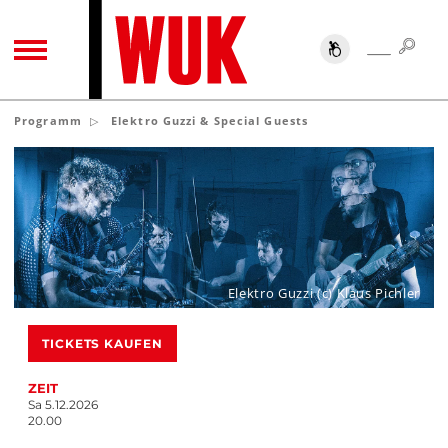
SUC
SUCHE
TOGGLE NAVIGATION
Programm
Elektro Guzzi & Special Guests
Elektro Guzzi (c) Klaus Pichler
TICKETS KAUFEN
ZEIT
Sa 5.12.2026
20.00