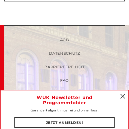
AGB
DATENSCHUTZ
BARRIEREFREIHEIT
FAQ
KINDER- UND JUGENDSCHUTZRICHTLINIEN
WUK Newsletter und
C
Programmfolder
MITGLIEDER-LOGIN
Garantiert algorithmusfrei und ohne Hass.
IMPRESSUM
JETZT ANMELDEN!