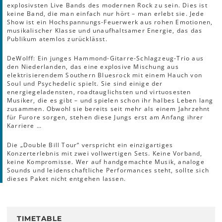
explosivsten Live Bands des modernen Rock zu sein. Dies ist
keine Band, die man einfach nur hört – man erlebt sie. Jede
Show ist ein Hochspannungs-Feuerwerk aus rohen Emotionen,
musikalischer Klasse und unaufhaltsamer Energie, das das
Publikum atemlos zurücklässt.
DeWolff: Ein junges Hammond-Gitarre-Schlagzeug-Trio aus
den Niederlanden, das eine explosive Mischung aus
elektrisierendem Southern Bluesrock mit einem Hauch von
Soul und Psychedelic spielt. Sie sind einige der
energiegeladensten, roadtauglichsten und virtuosesten
Musiker, die es gibt – und spielen schon ihr halbes Leben lang
zusammen. Obwohl sie bereits seit mehr als einem Jahrzehnt
für Furore sorgen, stehen diese Jungs erst am Anfang ihrer
Karriere …
Die „Double Bill Tour“ verspricht ein einzigartiges
Konzerterlebnis mit zwei vollwertigen Sets. Keine Vorband,
keine Kompromisse. Wer auf handgemachte Musik, analoge
Sounds und leidenschaftliche Performances steht, sollte sich
dieses Paket nicht entgehen lassen.
TIMETABLE