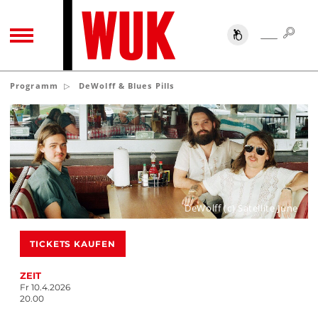
SUC
SUCHE
TOGGLE NAVIGATION
Programm
DeWolff & Blues Pills
DeWolff (c) Satellite June
TICKETS KAUFEN
ZEIT
Fr 10.4.2026
20.00