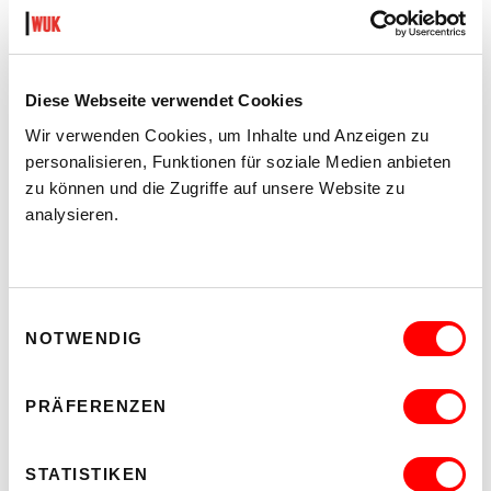
Diese Webseite verwendet Cookies
DER TÄUBLING
PLATZKONZERTE 2026
Wir verwenden Cookies, um Inhalte und Anzeigen zu
Di 11.8.2026
personalisieren, Funktionen für soziale Medien anbieten
20.30
zu können und die Zugriffe auf unsere Website zu
analysieren.
Hof
MEHR LESEN
Einwilligungsauswahl
NOTWENDIG
PRÄFERENZEN
STATISTIKEN