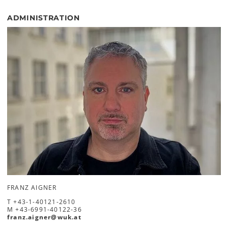
ADMINISTRATION
FRANZ AIGNER
T
+43-1-40121-2610
M
+43-6991-40122-36
franz.aigner
@
wuk
.
at