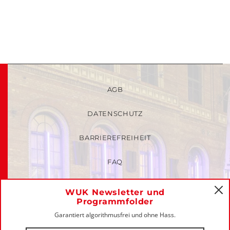
AGB
DATENSCHUTZ
BARRIEREFREIHEIT
FAQ
KINDER- UND JUGENDSCHUTZRICHTLINIEN
WUK Newsletter und
C
Programmfolder
MITGLIEDER-LOGIN
Garantiert algorithmusfrei und ohne Hass.