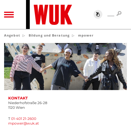
SUC
SUCHE
TOGGLE NAVIGATION
Angebot
Bildung und Beratung
mpower
KONTAKT
Niederhofstraße 26-28
1120 Wien
T
01-401 21-2600
mpower
@
wuk
.
at