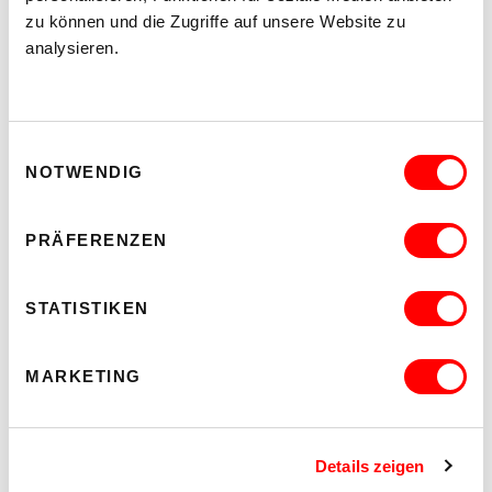
zu können und die Zugriffe auf unsere Website zu
analysieren.
Einwilligungsauswahl
NOTWENDIG
PRÄFERENZEN
STATISTIKEN
SO KOMMST DU ZU UNS:
Anfahrt, Wegbeschreibung und Information zur
Barrierefreiheit
MARKETING
STANDORTINFORMATION
Details zeigen