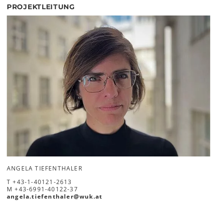
PROJEKTLEITUNG
ANGELA TIEFENTHALER
T
+43-1-40121-2613
M
+43-6991-40122-37
angela.tiefenthaler
@
wuk
.
at