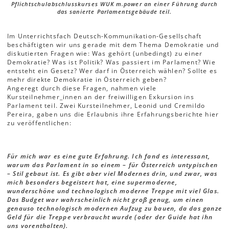
Pflichtschulabschlusskurses WUK m.power an einer Führung durch
das sanierte Parlamentsgebäude teil.
Im Unterrichtsfach Deutsch-Kommunikation-Gesellschaft
beschäftigten wir uns gerade mit dem Thema Demokratie und
diskutierten Fragen wie: Was gehört (unbedingt) zu einer
Demokratie? Was ist Politik? Was passiert im Parlament? Wie
entsteht ein Gesetz? Wer darf in Österreich wählen? Sollte es
mehr direkte Demokratie in Österreich geben?
Angeregt durch diese Fragen, nahmen viele
Kursteilnehmer_innen an der freiwilligen Exkursion ins
Parlament teil. Zwei Kursteilnehmer, Leonid und Cremildo
Pereira, gaben uns die Erlaubnis ihre Erfahrungsberichte hier
zu veröffentlichen:
Für mich war es eine gute Erfahrung. Ich fand es interessant,
warum das Parlament in so einem – für Österreich untypischen
– Stil gebaut ist. Es gibt aber viel Modernes drin, und zwar, was
mich besonders begeistert hat, eine supermoderne,
wunderschöne und technologisch moderne Treppe mit viel Glas.
Das Budget war wahrscheinlich nicht groß genug, um einen
genauso technologisch modernen Aufzug zu bauen, da das ganze
Geld für die Treppe verbraucht wurde (oder der Guide hat ihn
uns vorenthalten).