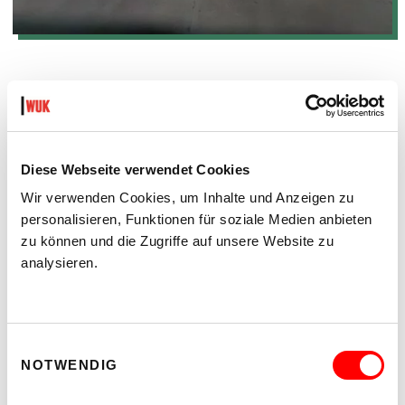
Texte und Fotos: WUK m.power
Diese Webseite verwendet Cookies
WUK m.power
Wir verwenden Cookies, um Inhalte und Anzeigen zu
personalisieren, Funktionen für soziale Medien anbieten
Teilen:
zu können und die Zugriffe auf unsere Website zu
analysieren.
Auf
Auf
Twitter
Facebook
teilen
teilen
Einwilligungsauswahl
NOTWENDIG
VORHERIGER ARTIKEL