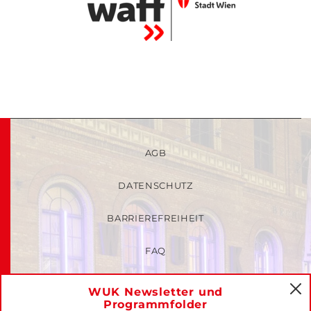
AGB
DATENSCHUTZ
BARRIEREFREIHEIT
FAQ
KINDER- UND JUGENDSCHUTZRICHTLINIEN
WUK Newsletter und
C
Programmfolder