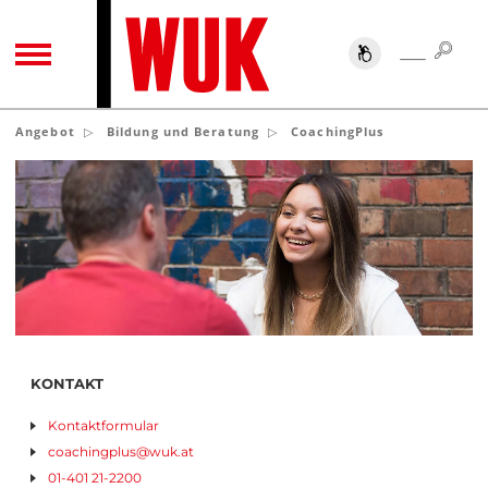
SUC
SUCHE
TOGGLE NAVIGATION
Angebot
Bildung und Beratung
CoachingPlus
KONTAKT
Kontaktformular
coachingplus
@
wuk
.
at
01-401 21-2200