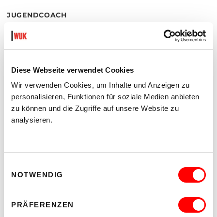
JUGENDCOACH
Diese Webseite verwendet Cookies
Wir verwenden Cookies, um Inhalte und Anzeigen zu
personalisieren, Funktionen für soziale Medien anbieten
zu können und die Zugriffe auf unsere Website zu
analysieren.
Einwilligungsauswahl
NOTWENDIG
CHRISTINE GÜRTH
M
+43-6991-40400-61
christine.guerth
@
wuk
.
at
PRÄFERENZEN