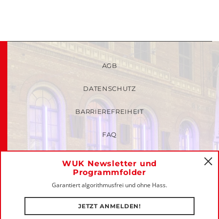
AGB
DATENSCHUTZ
BARRIEREFREIHEIT
FAQ
KINDER- UND JUGENDSCHUTZRICHTLINIEN
WUK Newsletter und
C
Programmfolder
MITGLIEDER-LOGIN
Garantiert algorithmusfrei und ohne Hass.
IMPRESSUM
JETZT ANMELDEN!