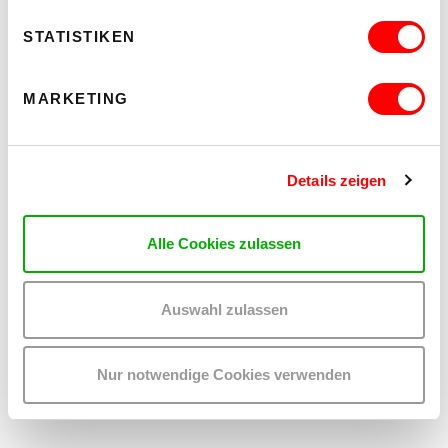
JUGENDCOACHING
STATISTIKEN
MARKETING
Details zeigen
Alle Cookies zulassen
Auswahl zulassen
SASKIA HNOJSKY
Nur notwendige Cookies verwenden
M
+43-6991-40120-53
saskia.hnojsky
@
wuk
.
at