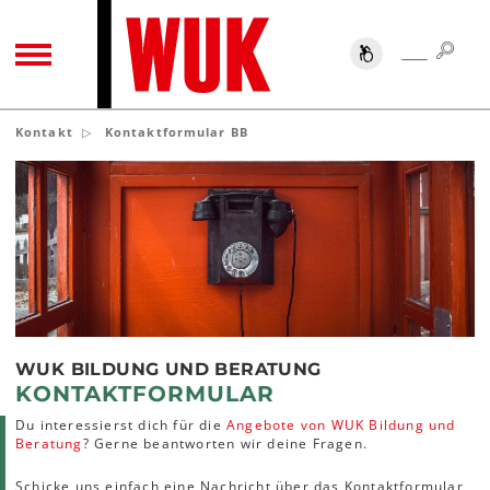
SUC
SUCHE
TOGGLE NAVIGATION
Kontakt
Kontaktformular BB
WUK BILDUNG UND BERATUNG
KONTAKTFORMULAR
Du interessierst dich für die
Angebote von WUK Bildung und
Beratung
? Gerne beantworten wir deine Fragen.
Schicke uns einfach eine Nachricht über das Kontaktformular