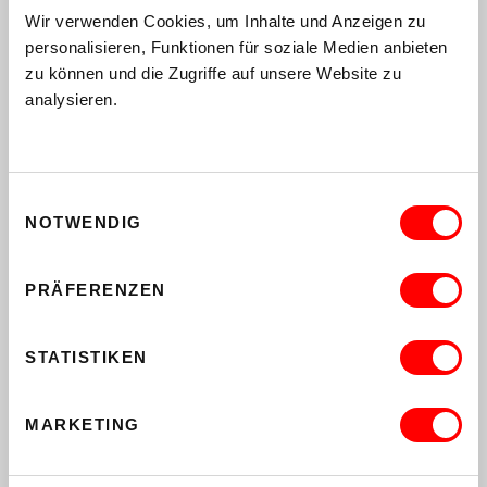
Wir verwenden Cookies, um Inhalte und Anzeigen zu
personalisieren, Funktionen für soziale Medien anbieten
ICH WOHNE IN WIEN
zu können und die Zugriffe auf unsere Website zu
analysieren.
IN WELCHEM BEZIRK WOHNST DU?
Einwilligungsauswahl
ICH BESUCHE EINE SCHULE
NOTWENDIG
IN WELCHEM BEZIRK IST DEINE SCHULE?
PRÄFERENZEN
STATISTIKEN
ICH WOHNE IN NIEDERÖSTERREICH, BESUCHE
EINE (BERUFS-) SCHULE UND/ODER ARBEITE IN
WIEN
MARKETING
ICH HABE EINE PSYCHISCHE ERKRANKUNG