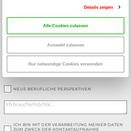
ICH BIN IM AUTISMUS-SPEKTRUM
Details zeigen
ICH HABE EINE BEHINDERUNG
Alle Cookies zulassen
Mein Anliegen:
JUGENDCOACHING/BERUFLICHE ORIENTIERUNG
Auswahl zulassen
LEHRSTELLE/ARBEIT
Nur notwendige Cookies verwenden
PFLICHTSCHULABSCHLUSS/BASISBILDUNG
NEUE BERUFLICHE PERSPEKTIVEN
ICH BIN MIT DER VERARBEITUNG MEINER DATEN
ZUM ZWECK DER KONTAKTAUFNAHME