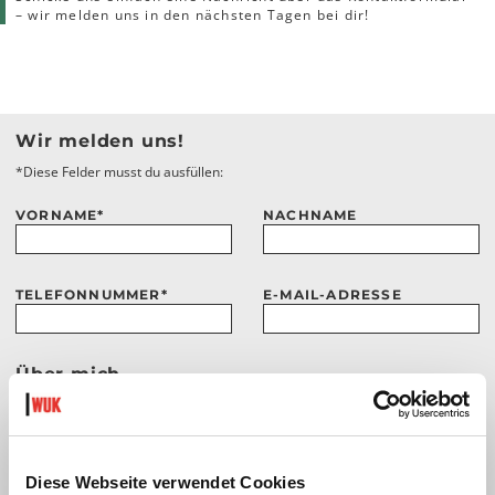
– wir melden uns in den nächsten Tagen bei dir!
Wir melden uns!
*Diese Felder musst du ausfüllen:
VORNAME
*
NACHNAME
TELEFONNUMMER
*
E-MAIL-ADRESSE
Über mich
Wenn du möchtest, kannst du uns mehr über dich erzählen. Je mehr wir im
Vorfeld wissen, desto besser können wir dein Anliegen beantworten.
MEIN ALTER
Diese Webseite verwendet Cookies