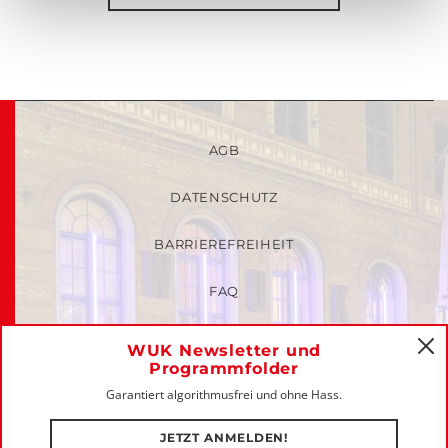
AGB
DATENSCHUTZ
BARRIEREFREIHEIT
FAQ
KINDER- UND JUGENDSCHUTZRICHTLINIEN
WUK Newsletter und
C
Programmfolder
MITGLIEDER-LOGIN
Garantiert algorithmusfrei und ohne Hass.
IMPRESSUM
JETZT ANMELDEN!