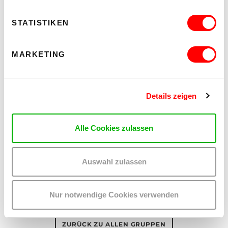
abweichender Meinungen; Verfolgung und
Belästigung von Journalisten und
Medienorganisationen.
STATISTIKEN
Missbräuche der Rechtsstaatlichkeit: Berichte über
eigennützige politische, gesetzgeberische und
verfassungsrechtliche Missbräuche
MARKETING
antidemokratischer Regime.
Details zeigen
KONTAKT
freedomeurasia
@
protonmail
.
com
Alle Cookies zulassen
Auswahl zulassen
Freedom for Eurasia
Nur notwendige Cookies verwenden
ZURÜCK ZU ALLEN GRUPPEN