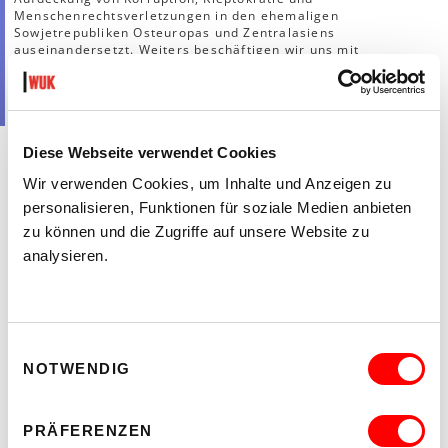
Menschenrechtsverletzungen in den ehemaligen
Sowjetrepubliken Osteuropas und Zentralasiens
auseinandersetzt. Weiters beschäftigen wir uns mit
strategischer Prozessführung (
strategic litigation
), die das Ziel
hat, weitreichende gesellschaftliche Veränderungen über
Einzelklagen hinaus zu bewirken, mit der Einreichung von
Sanktionen und der Begleitung von Asylverfahren.
Diese Webseite verwendet Cookies
Wir verwenden Cookies, um Inhalte und Anzeigen zu
Zu folgenden Themen gibt es öffentliche Berichte
personalisieren, Funktionen für soziale Medien anbieten
zu können und die Zugriffe auf unsere Website zu
Korruption und Geldwäsche: Berichte über
Kleptokratie und staatlich sanktionierte
analysieren.
Finanzverbrechen und Machtmissbrauch.
Frauenrechte: Berichte über systemische
Missbräuche und Diskriminierungen durch
Regierungen, staatliche Organisationen und
mächtigen Einzelpersonen.
Einwilligungsauswahl
NOTWENDIG
Asyl: Berichte über humanitäre Krisen, Vertreibungen
und Missbräuche politischer und staatlicher Macht.
Menschenrechte: Berichte über staatlich
PRÄFERENZEN
sanktionierte Gewalt und Unterdrückung