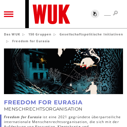
SUC
SUCHE
TOGGLE NAVIGATION
Das WUK
150 Gruppen
Gesellschaftspolitische Initiativen
Freedom for Eurasia
FREEDOM FOR EURASIA
MENSCHRECHTSORGANISATION
Freedom for Eurasia
ist eine 2021 gegründete überparteiliche
internationale Menschenrechtsorganisation, die sich mit der
Aufdeckung von Korruption, Kleptokratie und