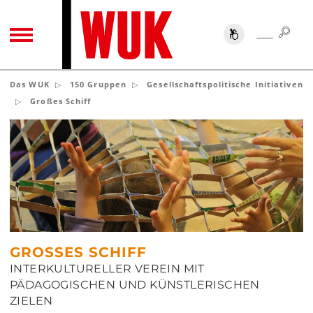
SUC
SUCHE
TOGGLE NAVIGATION
Das WUK
150 Gruppen
Gesellschaftspolitische Initiativen
Großes Schiff
GROSSES SCHIFF
INTERKULTURELLER VEREIN MIT
PÄDAGOGISCHEN UND KÜNSTLERISCHEN
ZIELEN