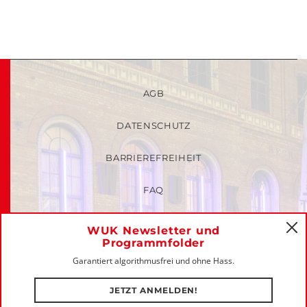
AGB
DATENSCHUTZ
BARRIEREFREIHEIT
FAQ
KINDER- UND JUGENDSCHUTZRICHTLINIEN
WUK Newsletter und
C
Programmfolder
MITGLIEDER-LOGIN
Garantiert algorithmusfrei und ohne Hass.
IMPRESSUM
JETZT ANMELDEN!