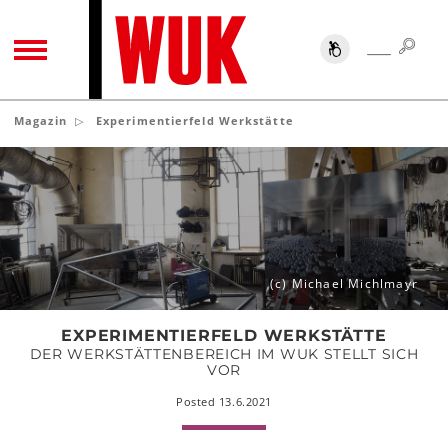
SUC
SUCHE
TOGGLE NAVIGATION
Magazin
Experimentierfeld Werkstätte
Experimentierfeld
Werkstätte
(c) Michael Michlmayr
EXPERIMENTIERFELD WERKSTÄTTE
DER WERKSTÄTTENBEREICH IM WUK STELLT SICH
VOR
Posted 13.6.2021