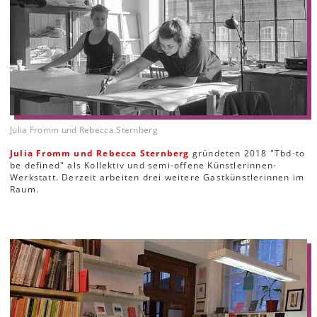
Julia Fromm und Rebecca Sternberg
Julia Fromm und Rebecca Sternberg
gründeten 2018 "Tbd-to
be defined" als Kollektiv und semi-offene Künstlerinnen-
Werkstatt. Derzeit arbeiten drei weitere Gastkünstlerinnen im
Raum.