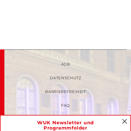
AGB
DATENSCHUTZ
BARRIEREFREIHEIT
FAQ
KINDER- UND JUGENDSCHUTZRICHTLINIEN
WUK Newsletter und
C
Programmfolder