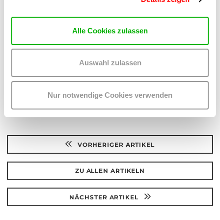
Aufgabenverteilung, gute Organisation und die
Übersiedelung ins Ersatzquartier sind dabei die großen
Themen.
Alle Cookies zulassen
Teilen:
Auswahl zulassen
Auf
Auf
Twitter
Facebook
teilen
teilen
Nur notwendige Cookies verwenden
VORHERIGER ARTIKEL
ZU ALLEN ARTIKELN
NÄCHSTER ARTIKEL