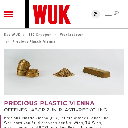
SUC
SUCHE
TOGGLE NAVIGATION
Das WUK
150 Gruppen
Werkstätten
Precious Plastic Vienna
PRECIOUS PLASTIC VIENNA
OFFENES LABOR ZUM PLASTIKRECYCLING
Precious Plastic Vienna (PPV) ist ein offenes Labor und
Werkstatt von Studierenden der Uni Wien, TU Wien,
Angewandten und BOKU mit dem Fokus, bottom-up