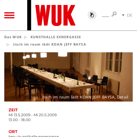
SUCHE
DE
SUCHE
TOGGLE NAVIGATION
EN
Das WUK
KUNSTHALLE EXNERGASSE
tisch im raum lädt KOAN JEFF BAYSA
tisch im raum lädt KOAN JEFF BAYSA, Detail
ZEIT
Mi 13.5.2009 - Mi 20.5.2009
13.00 - 18.00
ORT
kex—kunsthalle exnergasse