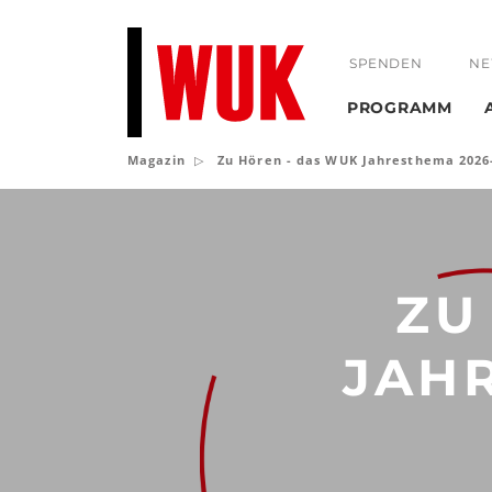
SPENDEN
NE
PROGRAMM
Magazin
Zu Hören - das WUK Jahresthema 2026
Zu
Hören
-
ZU
das
JAH
WUK
Jahresthema
2026-