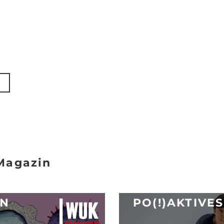
N
Magazin
EN
PO(!)AKTIVE