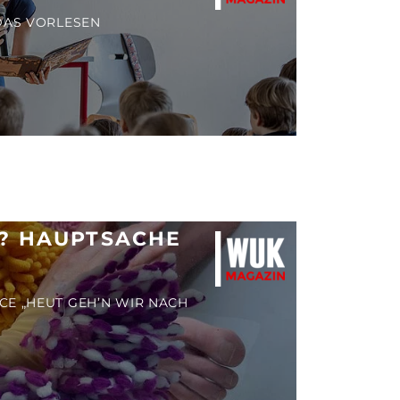
DAS VORLESEN
U? HAUPTSACHE
E „HEUT GEH’N WIR NACH