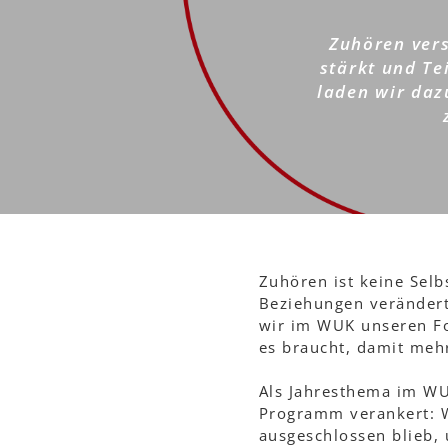
2027
Zuhören vers
stärkt und Te
laden wir daz
Zuhören ist keine Selb
Beziehungen verändert
wir im WUK unseren Fo
es braucht, damit meh
Als Jahresthema im WU
Programm verankert: W
ausgeschlossen blieb,