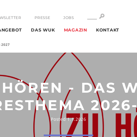
SUCHE
SUCHE
WSLETTER
PRESSE
JOBS
ANGEBOT
DAS WUK
MAGAZIN
KONTAKT
-2027
 HÖREN - DAS 
RESTHEMA 2026-
Posted 1.1.2026