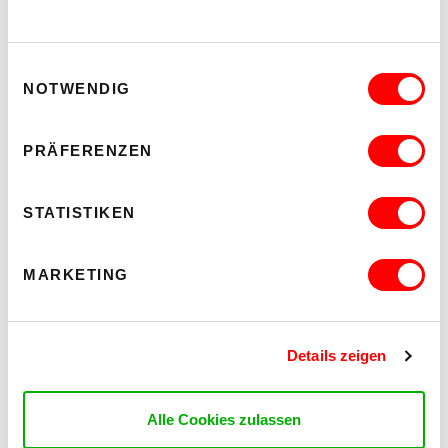
und wie dies unser Leben prägt.
9. / 10. Jänner 2026
Saal
Einwilligungsauswahl
19:30 Uhr
NOTWENDIG
PRÄFERENZEN
STATISTIKEN
MARKETING
Details zeigen
Alle Cookies zulassen