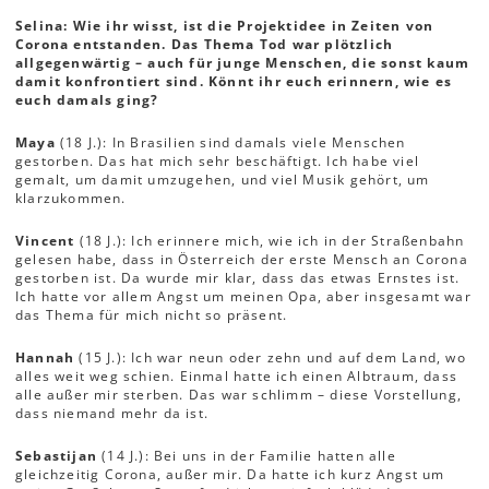
Selina: Wie ihr wisst, ist die Projektidee in Zeiten von
Corona entstanden. Das Thema Tod war plötzlich
allgegenwärtig – auch für junge Menschen, die sonst kaum
damit konfrontiert sind. Könnt ihr euch erinnern, wie es
euch damals ging?
Maya
(18 J.): In Brasilien sind damals viele Menschen
gestorben. Das hat mich sehr beschäftigt. Ich habe viel
gemalt, um damit umzugehen, und viel Musik gehört, um
klarzukommen.
Vincent
(18 J.): Ich erinnere mich, wie ich in der Straßenbahn
gelesen habe, dass in Österreich der erste Mensch an Corona
gestorben ist. Da wurde mir klar, dass das etwas Ernstes ist.
Ich hatte vor allem Angst um meinen Opa, aber insgesamt war
das Thema für mich nicht so präsent.
Hannah
(15 J.): Ich war neun oder zehn und auf dem Land, wo
alles weit weg schien. Einmal hatte ich einen Albtraum, dass
alle außer mir sterben. Das war schlimm – diese Vorstellung,
dass niemand mehr da ist.
Sebastijan
(14 J.): Bei uns in der Familie hatten alle
gleichzeitig Corona, außer mir. Da hatte ich kurz Angst um