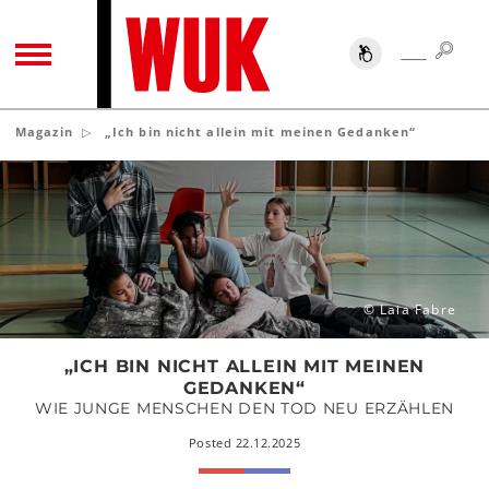
SUC
SUCHE
TOGGLE NAVIGATION
Magazin
„Ich bin nicht allein mit meinen Gedanken“
„Ich
bin
nicht
allein
mit
meinen
© Laia Fabre
Gedanken“
„ICH BIN NICHT ALLEIN MIT MEINEN
GEDANKEN“
WIE JUNGE MENSCHEN DEN TOD NEU ERZÄHLEN
Posted 22.12.2025