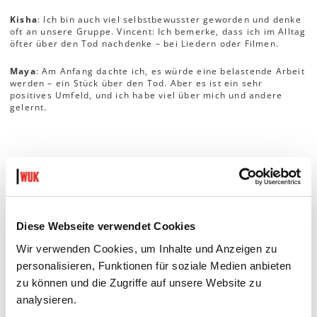
Kisha
: Ich bin auch viel selbstbewusster geworden und denke
oft an unsere Gruppe. Vincent: Ich bemerke, dass ich im Alltag
öfter über den Tod nachdenke – bei Liedern oder Filmen.
Maya
: Am Anfang dachte ich, es würde eine belastende Arbeit
werden – ein Stück über den Tod. Aber es ist ein sehr
positives Umfeld, und ich habe viel über mich und andere
gelernt.
Laia Fabre
That it will never come again makes life so sweet
DETAILS
Diese Webseite verwendet Cookies
Wir verwenden Cookies, um Inhalte und Anzeigen zu
In der Performance
That it will never come again makes life so
sweet
wird die Bühne – als Jugendzimmer gedacht – zu einem
personalisieren, Funktionen für soziale Medien anbieten
gemeinsamen Raum, in dem Alltag und existenzielle Fragen
zu können und die Zugriffe auf unsere Website zu
aufeinandertreffen.
analysieren.
Ein Stück für Erwachsene, gespielt von jungen Menschen: eine
Einladung, darüber nachzudenken, wie wir dem Tod begegnen