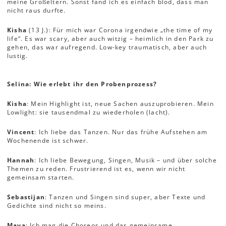
meine Großeltern. Sonst fand ich es einfach blöd, dass man
nicht raus durfte.
Kisha
(13 J.): Für mich war Corona irgendwie „the time of my
life“. Es war scary, aber auch witzig – heimlich in den Park zu
gehen, das war aufregend. Low-key traumatisch, aber auch
lustig.
Selina: Wie erlebt ihr den Probenprozess?
Kisha
: Mein Highlight ist, neue Sachen auszuprobieren. Mein
Lowlight: sie tausendmal zu wiederholen (lacht).
Vincent
: Ich liebe das Tanzen. Nur das frühe Aufstehen am
Wochenende ist schwer.
Hannah
: Ich liebe Bewegung, Singen, Musik – und über solche
Themen zu reden. Frustrierend ist es, wenn wir nicht
gemeinsam starten.
Sebastijan
: Tanzen und Singen sind super, aber Texte und
Gedichte sind nicht so meins.
Maya
: Ich mag die Choreos und das gemeinsame