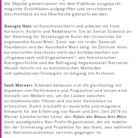
die Objekte gemeinsamen mit dem Publikum ausgepackt,
mögliche Erzählfäden aufgegriffen und verschüttete
Geschichte(n) an die Oberfläche gebracht werden.
Georgia Holz
ist Kunsthistorikerin und arbeitet als freie
Kuratorin, Autorin und Redakteurin. Sie ist Senior Scientist an
der Abteilung für Ortsbezogene Kunst der Universität für
angewandte Kunst Wien. Zuvor war sie in der Generali
Foundation und der Kunsthalle Wien tätig. Im Zentrum ihres
kuratorischen Interesses steht das Sichtbarmachen von
„Ungewusstem und Ungesehenem“, wie feministischer
Kunstgeschichte und die Befragung hegemonialer Narrative.
Aktuell forscht sie zu künstlerischen Methoden
und spekulativen Strategien im Umgang mit Archiven.
Seth Weiner
s
Arbeiten befassen sich oft gleichzeitig mit
Aspekten von Performance und Proposition und setzen eine
Vielzahl von Medien ein, um die Lücken zwischen
architektonischer Fiktion und sozialer Konvention zu
erforschen. Damit erschafft er materielle und imaginäre
Entwürfe für die Erfahrung von Raum und Zeit. Seit 2018 ist
Weiner künstlerischer Leiter des
Palais des Beaux Arts Wien
,
einer postdigitalen Non-Profit-Organisation, die als mobiler
Ort der Erinnerung und Projektion für das dient, was während
des Nationalsozialismus verloren gegangen ist.