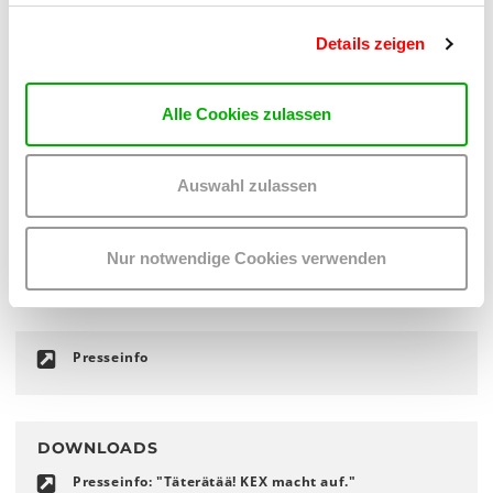
Slowly Imminent
Andrea Gunnlaugsdóttir
Details zeigen
15.30 Uhr
Chorchestra
Alle Cookies zulassen
Cæcilie Heldt Rønnow
Auswahl zulassen
Facebook
Instagram
Nur notwendige Cookies verwenden
KEX Archiv
Presseinfo
DOWNLOADS
Presseinfo: "Täterätää! KEX macht auf."