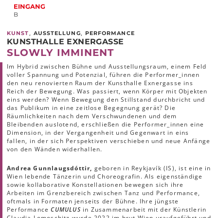
EINGANG
B
,
,
KUNST
AUSSTELLUNG
PERFORMANCE
KUNSTHALLE EXNERGASSE
SLOWLY IMMINENT
Im Hybrid zwischen Bühne und Ausstellungsraum, einem Feld
voller Spannung und Potenzial, führen die Performer_innen
den neu renovierten Raum der Kunsthalle Exnergasse ins
Reich der Bewegung. Was passiert, wenn Körper mit Objekten
eins werden? Wenn Bewegung den Stillstand durchbricht und
das Publikum in eine zeitlose Begegnung gerät? Die
Räumlichkeiten nach dem Verschwundenen und dem
Bleibenden auslotend, erschließen die Performer_innen eine
Dimension, in der Vergangenheit und Gegenwart in eins
fallen, in der sich Perspektiven verschieben und neue Anfänge
von den Wänden widerhallen.
Andrea Gunnlaugsdóttir,
geboren in Reykjavík (IS), ist eine in
Wien lebende Tänzerin und Choreografin. Als eigenständige
sowie kollaborative Konstellationen bewegen sich ihre
Arbeiten im Grenzbereich zwischen Tanz und Performance,
oftmals in Formaten jenseits der Bühne. Ihre jüngste
Performance
CUMULUS
in Zusammenarbeit mit der Künstlerin
Claudia Lomoschitz wurde 2022 im brut Wien uraufgeführt und