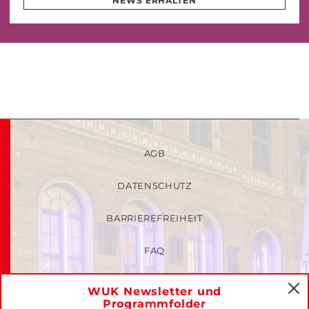
NEWS ERHALTEN
AGB
DATENSCHUTZ
BARRIEREFREIHEIT
FAQ
KINDER- UND JUGENDSCHUTZRICHTLINIEN
WUK Newsletter und
C
Programmfolder