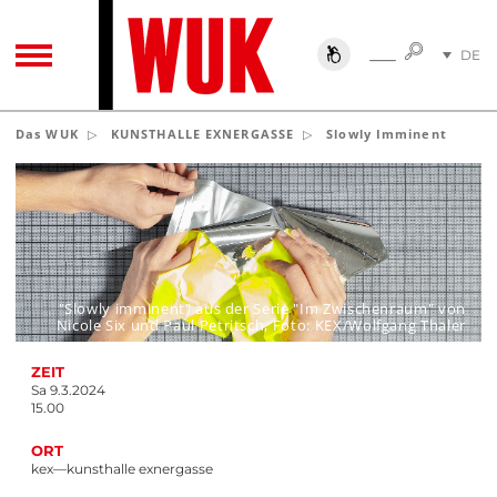
SUCHE
DE
SUCHE
TOGGLE NAVIGATION
EN
Das WUK
KUNSTHALLE EXNERGASSE
Slowly Imminent
"Slowly imminent" aus der Serie "Im Zwischenraum" von
Nicole Six und Paul Petritsch, Foto: KEX/Wolfgang Thaler
ZEIT
Sa 9.3.2024
15.00
ORT
kex—kunsthalle exnergasse