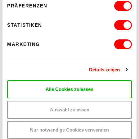
14.00 Uhr
PRÄFERENZEN
Unpacking Stories #2
Georgia Holz und Seth Weiner
STATISTIKEN
15.00 Uhr
Slowly Imminent
Andrea Gunnlaugsdóttir
MARKETING
15.30 Uhr
Chorchestra
Cæcilie Heldt Rønnow
Details zeigen
Alle Cookies zulassen
Facebook
Instagram
Auswahl zulassen
KEX Archiv
Nur notwendige Cookies verwenden