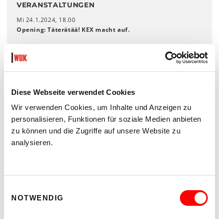
VERANSTALTUNGEN
Mi 24.1.2024, 18.00
Opening: Täterätää! KEX macht auf
.
Mi 31.01.2024, 20.15
When the Kids Are Sleeping #0
Insert KinderKultur
Mi 21.2.2024, 19.00 ­– 21.00
Diese Webseite verwendet Cookies
Unpacking Stories #1
Wir verwenden Cookies, um Inhalte und Anzeigen zu
personalisieren, Funktionen für soziale Medien anbieten
Di 27.2.2024, 19.00
Sonic Supper
zu können und die Zugriffe auf unsere Website zu
Insert WUK Musik
analysieren.
Di 5.3.2024, 18.30
Ceremony of Çay.
Die Salam Oida Çayhane.
Insert performing arts
Einwilligungsauswahl
NOTWENDIG
Closing
Sa 9.3.2024, ab 14.00