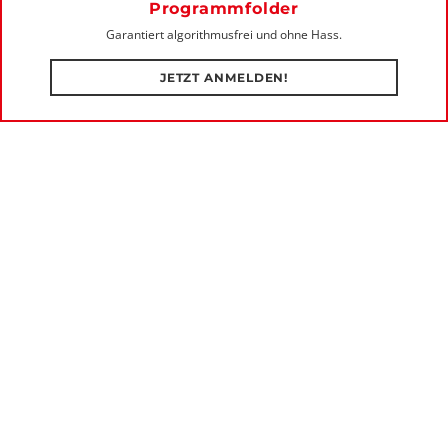
C
Programmfolder
Garantiert algorithmusfrei und ohne Hass.
JETZT ANMELDEN!
JEDEN MONTAG 16.30 UHR AUF RADIO ORANGE 94.0
WUK RADIO
MEHR LESEN