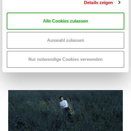
Details zeigen
In der kex—kunsthalle exnergasse widmet sich die
Ausstellung „High on Distortion, Low on Reception“ dem
Hören als Form der Erkundung unserer Umwelt. Die
Alle Cookies zulassen
Kuratorinnen der Ausstellung, Elisabeth Falkensteiner und
Nora Mayr, sprechen mit WUK-Radioreporterin Sarah
Roland über ihre Zusammenarbeit und warum sie Zuhören
als bewusste Form von Aufmerksamkeit und Verantwortung
Auswahl zulassen
begreifen.
Nur notwendige Cookies verwenden
ARTIKEL LESEN