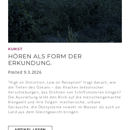
KUNST
HÖREN ALS FORM DER
ERKUNDUNG.
Posted 9.3.2026
"High on Distortion, Low on Reception" fragt danach, wie
die Tiefen des Ozeans – das Knacken tektonischer
Verschiebungen, das Dröhnen von Schiffsmotoren klingen?
Die Ausstellung lenkt den Blick auf die menschengemachte
Klangwelt und ihre Folgen: mechanische, urbane
Geräusche, die Ökosysteme sowohl im Wasser als auch an
Land aus dem Gleichgewicht bringen.
ARTIKEL LESEN