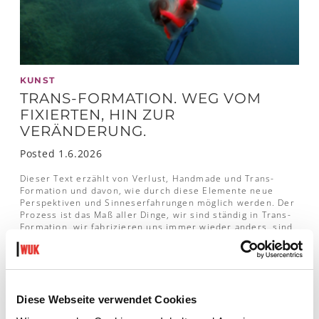
KUNST
TRANS-FORMATION. WEG VOM
FIXIERTEN, HIN ZUR
VERÄNDERUNG.
Posted 1.6.2026
Dieser Text erzählt von Verlust, Handmade und Trans-
Formation und davon, wie durch diese Elemente neue
Perspektiven und Sinneserfahrungen möglich werden. Der
Prozess ist das Maß aller Dinge, wir sind ständig in Trans-
Formation, wir fabrizieren uns immer wieder anders, sind
großteils „handgemacht“, und verlassen Altes hin zu
Neuem, wodurch Brüche und Kontinuitäten entstehen.
ARTIKEL LESEN
Diese Webseite verwendet Cookies