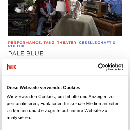
,
PERFORMANCE, TANZ, THEATER
GESELLSCHAFT &
POLITIK
PALE BLUE
Posted 23.6.2026
Wie ein choreografisches „Archiv“ durch Auswahl,
Reduktion und Wahrnehmung ein Bild des Menschseins
entwirft.
Diese Webseite verwendet Cookies
Wir verwenden Cookies, um Inhalte und Anzeigen zu
ARTIKEL LESEN
personalisieren, Funktionen für soziale Medien anbieten
zu können und die Zugriffe auf unsere Website zu
analysieren.