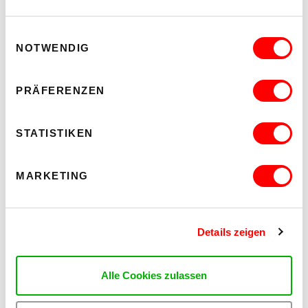
Einwilligungsauswahl
NOTWENDIG
PRÄFERENZEN
STATISTIKEN
MARKETING
,
KINDER
GESELLSCHAFT & POLITIK
PO(!)AKTIVES ZUHÖREN
Details zeigen
Posted 24.4.2026
Zuhören ist mehr als stilles Sitzen – es ist ein
Alle Cookies zulassen
Zusammenspiel von Körper, Aufmerksamkeit und
Beziehung. Autorin Lena Raubaum zeigt mit Humor und
Erfahrung aus der Praxis, wie vielfältig „Hinhören“ sein