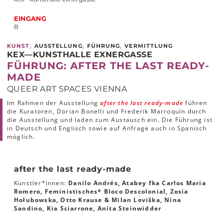
EINGANG
B
,
,
,
KUNST
AUSSTELLUNG
FÜHRUNG
VERMITTLUNG
KEX—KUNSTHALLE EXNERGASSE
FÜHRUNG: AFTER THE LAST READY-
MADE
QUEER ART SPACES VIENNA
Im Rahmen der Ausstellung
after the last ready-made
führen
die Kuratoren, Dorian Bonelli und Frederik Marroquín durch
die Ausstellung und laden zum Austausch ein. Die Führung ist
in Deutsch und Englisch sowie auf Anfrage auch in Spanisch
möglich.
after the last ready-made
Künstler*innen:
Danilo Andrés, Atabey fka Carlos Maria
Romero, Feministisches* Bloco Descolonial, Zosia
Hołubowska, Otto Krause & Milan Loviška, Nina
Sandino, Kia Sciarrone, Anita Steinwidder