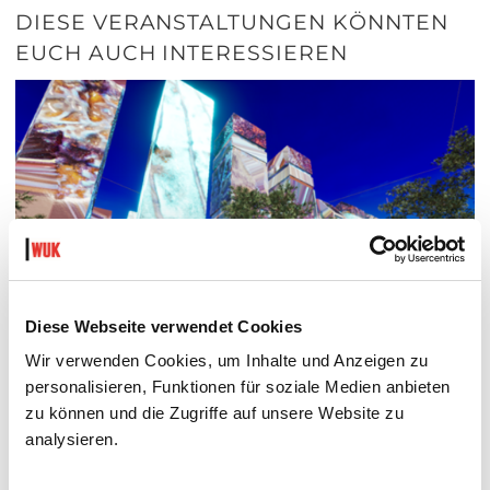
DIESE VERANSTALTUNGEN KÖNNTEN
EUCH AUCH INTERESSIEREN
Diese Webseite verwendet Cookies
Wir verwenden Cookies, um Inhalte und Anzeigen zu
personalisieren, Funktionen für soziale Medien anbieten
zu können und die Zugriffe auf unsere Website zu
THE FUTURE IS NEAR (IN THE NEIGHBOURHOOD)
analysieren.
POP-UP-AUSSTELLUNG UND FILMSCREENING
Do 3.9.2026