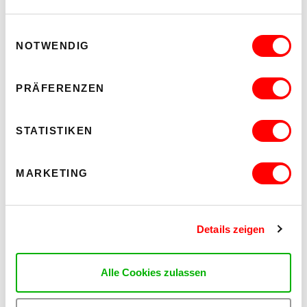
18.00
kex—kunsthalle exnergasse
Einwilligungsauswahl
Barrierefrei über Lift B
NOTWENDIG
MEHR LESEN
PRÄFERENZEN
STATISTIKEN
MARKETING
Details zeigen
Alle Cookies zulassen