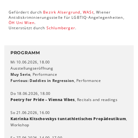
Gefördert durch
Bezirk Alsergrund
,
WASt
, Wiener
Antidiskriminierungsstelle für LGBTIQ-Angelegenheiten,
ÖH Uni Wien
.
Unterstützt durch
Schlumberger
.
PROGRAMM
Mi 10.06.2026, 18.00
Ausstellungseröffnung
Muy Serio
, Performance
Furrious: Daddies in Regression
, Performance
Do 18.06.2026, 18.00
Poetry for Pride – Vienna Vibes
, Recitals and readings
So 21.06.2026, 16.00
Katrinka Kitschovskys tuntathletisches Propädeutikum
,
Workshop
Sa 27.06.2026, 14.00–17.00