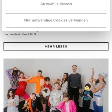
Auswahl zulassen
ON CHEWING SHOELACES: ART, MESS AND RADICAL KINSHIP
WAS, WENN MESS – DAS DURCHEINANDER – DIE
METHODE IST?
Nur notwendige Cookies verwenden
Do 17.9.2026 bis Sa 24.10.2026
kex—kunsthalle exnergasse
Barrierefrei über Lift B
MEHR LESEN