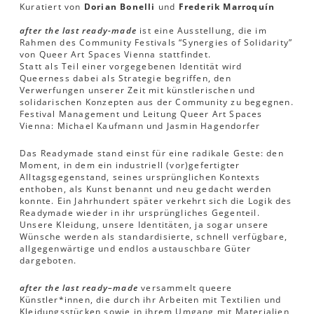
Kuratiert von
Dorian Bonelli
und
Frederik Marroquín
after the last ready-made
ist eine Ausstellung, die im
Rahmen des Community Festivals “Synergies of Solidarity”
von Queer Art Spaces Vienna stattfindet.
Statt als Teil einer vorgegebenen Identität wird
Queerness dabei als Strategie begriffen, den
Verwerfungen unserer Zeit mit künstlerischen und
solidarischen Konzepten aus der Community zu begegnen.
Festival Management und Leitung Queer Art Spaces
Vienna: Michael Kaufmann und Jasmin Hagendorfer
Das Readymade stand einst für eine radikale Geste: den
Moment, in dem ein industriell (vor)gefertigter
Alltagsgegenstand, seines ursprünglichen Kontexts
enthoben, als Kunst benannt und neu gedacht werden
konnte. Ein Jahrhundert später verkehrt sich die Logik des
Readymade wieder in ihr ursprüngliches Gegenteil.
Unsere Kleidung, unsere Identitäten, ja sogar unsere
Wünsche werden als standardisierte, schnell verfügbare,
allgegenwärtige und endlos austauschbare Güter
dargeboten.
after the last ready–made
versammelt queere
Künstler*innen, die durch ihr Arbeiten mit Textilien und
Kleidungsstücken sowie in ihrem Umgang mit Materialien