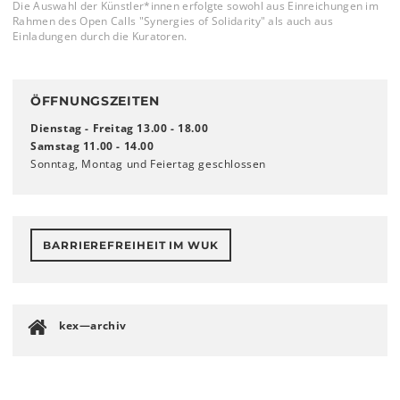
Die Auswahl der Künstler*innen erfolgte sowohl aus Einreichungen im
Rahmen des Open Calls "Synergies of Solidarity" als auch aus
Einladungen durch die Kuratoren.
ÖFFNUNGSZEITEN
Dienstag - Freitag 13.00 - 18.00
Samstag 11.00 - 14.00
Sonntag, Montag und Feiertag geschlossen
BARRIEREFREIHEIT IM WUK
kex—archiv