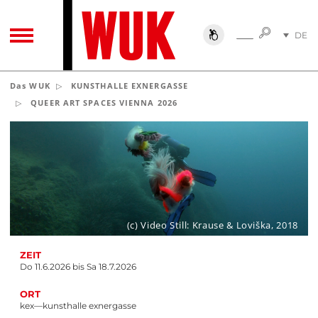
SUCHE
DE
SUCHE
TOGGLE NAVIGATION
EN
Das WUK
KUNSTHALLE EXNERGASSE
QUEER ART SPACES VIENNA 2026
(c) Video Still: Krause & Loviška, 2018
ZEIT
Do 11.6.2026 bis Sa 18.7.2026
ORT
kex—kunsthalle exnergasse