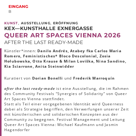
EINGANG
B
,
,
KUNST
AUSSTELLUNG
ERÖFFNUNG
KEX—KUNSTHALLE EXNERGASSE
QUEER ART SPACES VIENNA 2026
AFTER THE LAST READY-MADE
Künstler*innen:
Danilo Andrés, Atabey fka Carlos Maria
Romero, Feministisches* Bloco Descolonial, Zosia
Hołubowska, Otto Krause & Milan Loviška, Nina Sandino,
Kia Sciarrone, Anita Steinwidder
Kuratiert von
Dorian Bonelli
und
Frederik Marroquín
after the last ready-made
ist eine Ausstellung, die im Rahmen
des Community Festivals “Synergies of Solidarity” von Queer
Art Spaces Vienna stattfindet.
Statt als Teil einer vorgegebenen Identität wird Queerness
dabei als Strategie begriffen, den Verwerfungen unserer Zeit
mit künstlerischen und solidarischen Konzepten aus der
Community zu begegnen. Festival Management und Leitung
Queer Art Spaces Vienna: Michael Kaufmann und Jasmin
Hagendorfer