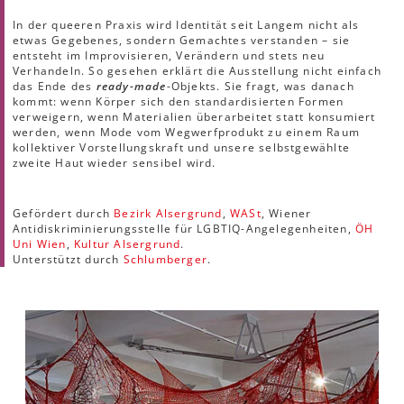
In der queeren Praxis wird Identität seit Langem nicht als
etwas Gegebenes, sondern Gemachtes verstanden – sie
entsteht im Improvisieren, Verändern und stets neu
Verhandeln. So gesehen erklärt die Ausstellung nicht einfach
das Ende des
ready-made
-Objekts. Sie fragt, was danach
kommt: wenn Körper sich den standardisierten Formen
verweigern, wenn Materialien überarbeitet statt konsumiert
werden, wenn Mode vom Wegwerfprodukt zu einem Raum
kollektiver Vorstellungskraft und unsere selbstgewählte
zweite Haut wieder sensibel wird.
Gefördert durch
Bezirk Alsergrund
,
WASt
, Wiener
Antidiskriminierungsstelle für LGBTIQ-Angelegenheiten,
ÖH
Uni Wien
,
Kultur Alsergrund
.
Unterstützt durch
Schlumberger
.