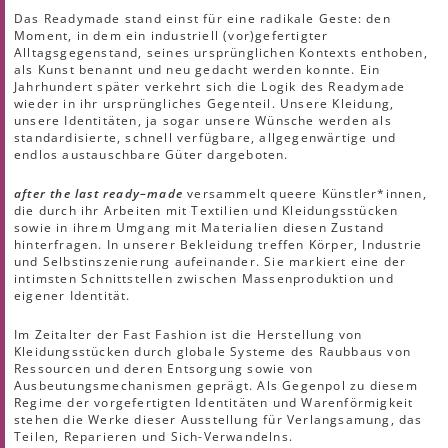
Das Readymade stand einst für eine radikale Geste: den
Moment, in dem ein industriell (vor)gefertigter
Alltagsgegenstand, seines ursprünglichen Kontexts enthoben,
als Kunst benannt und neu gedacht werden konnte. Ein
Jahrhundert später verkehrt sich die Logik des Readymade
wieder in ihr ursprüngliches Gegenteil. Unsere Kleidung,
unsere Identitäten, ja sogar unsere Wünsche werden als
standardisierte, schnell verfügbare, allgegenwärtige und
endlos austauschbare Güter dargeboten.
after the last ready–made
versammelt queere Künstler*innen,
die durch ihr Arbeiten mit Textilien und Kleidungsstücken
sowie in ihrem Umgang mit Materialien diesen Zustand
hinterfragen. In unserer Bekleidung treffen Körper, Industrie
und Selbstinszenierung aufeinander. Sie markiert eine der
intimsten Schnittstellen zwischen Massenproduktion und
eigener Identität.
Im Zeitalter der Fast Fashion ist die Herstellung von
Kleidungsstücken durch globale Systeme des Raubbaus von
Ressourcen und deren Entsorgung sowie von
Ausbeutungsmechanismen geprägt. Als Gegenpol zu diesem
Regime der vorgefertigten Identitäten und Warenförmigkeit
stehen die Werke dieser Ausstellung für Verlangsamung, das
Teilen, Reparieren und Sich-Verwandelns.