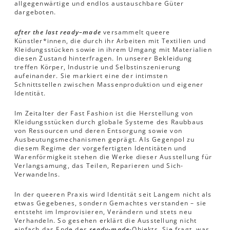
allgegenwärtige und endlos austauschbare Güter
dargeboten.
after the last ready–made
versammelt queere
Künstler*innen, die durch ihr Arbeiten mit Textilien und
Kleidungsstücken sowie in ihrem Umgang mit Materialien
diesen Zustand hinterfragen. In unserer Bekleidung
treffen Körper, Industrie und Selbstinszenierung
aufeinander. Sie markiert eine der intimsten
Schnittstellen zwischen Massenproduktion und eigener
Identität.
Im Zeitalter der Fast Fashion ist die Herstellung von
Kleidungsstücken durch globale Systeme des Raubbaus
von Ressourcen und deren Entsorgung sowie von
Ausbeutungsmechanismen geprägt. Als Gegenpol zu
diesem Regime der vorgefertigten Identitäten und
Warenförmigkeit stehen die Werke dieser Ausstellung für
Verlangsamung, das Teilen, Reparieren und Sich-
Verwandelns.
In der queeren Praxis wird Identität seit Langem nicht als
etwas Gegebenes, sondern Gemachtes verstanden – sie
entsteht im Improvisieren, Verändern und stets neu
Verhandeln. So gesehen erklärt die Ausstellung nicht
einfach das Ende des
ready-made
-Objekts. Sie fragt, was