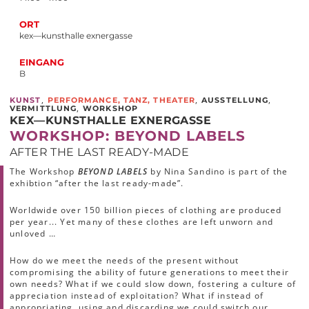
ORT
kex—kunsthalle exnergasse
EINGANG
B
,
,
,
KUNST
PERFORMANCE, TANZ, THEATER
AUSSTELLUNG
,
VERMITTLUNG
WORKSHOP
KEX—KUNSTHALLE EXNERGASSE
WORKSHOP: BEYOND LABELS
AFTER THE LAST READY-MADE
The Workshop
BEYOND LABELS
by Nina Sandino is part of the
exhibtion “after the last ready-made”.
Worldwide over 150 billion pieces of clothing are produced
per year... Yet many of these clothes are left unworn and
unloved …
How do we meet the needs of the present without
compromising the ability of future generations to meet their
own needs? What if we could slow down, fostering a culture of
appreciation instead of exploitation? What if instead of
appropriating, using and discarding we could switch our