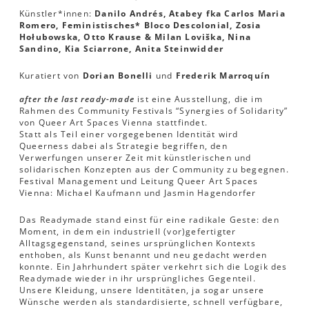
Künstler*innen:
Danilo Andrés, Atabey fka Carlos Maria
Romero, Feministisches* Bloco Descolonial, Zosia
Hołubowska, Otto Krause & Milan Loviška, Nina
Sandino, Kia Sciarrone, Anita Steinwidder
Kuratiert von
Dorian Bonelli
und
Frederik Marroquín
after the last ready-made
ist eine Ausstellung, die im
Rahmen des Community Festivals “Synergies of Solidarity”
von Queer Art Spaces Vienna stattfindet.
Statt als Teil einer vorgegebenen Identität wird
Queerness dabei als Strategie begriffen, den
Verwerfungen unserer Zeit mit künstlerischen und
solidarischen Konzepten aus der Community zu begegnen.
Festival Management und Leitung Queer Art Spaces
Vienna: Michael Kaufmann und Jasmin Hagendorfer
Das Readymade stand einst für eine radikale Geste: den
Moment, in dem ein industriell (vor)gefertigter
Alltagsgegenstand, seines ursprünglichen Kontexts
enthoben, als Kunst benannt und neu gedacht werden
konnte. Ein Jahrhundert später verkehrt sich die Logik des
Readymade wieder in ihr ursprüngliches Gegenteil.
Unsere Kleidung, unsere Identitäten, ja sogar unsere
Wünsche werden als standardisierte, schnell verfügbare,