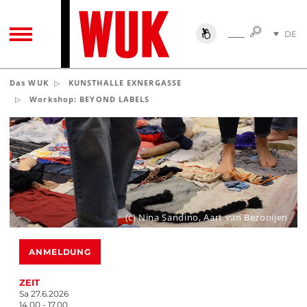
SUCHE
DE
SUCHE
TOGGLE NAVIGATION
EN
Das WUK
KUNSTHALLE EXNERGASSE
Workshop: BEYOND LABELS
(c) Nina Sandino, Aart van Bezooijen
ANMELDUNG
ZEIT
Sa 27.6.2026
14.00 - 17.00