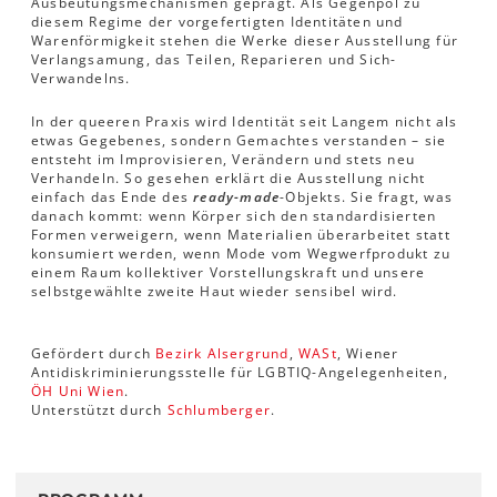
Ausbeutungsmechanismen geprägt. Als Gegenpol zu
diesem Regime der vorgefertigten Identitäten und
Warenförmigkeit stehen die Werke dieser Ausstellung für
Verlangsamung, das Teilen, Reparieren und Sich-
Verwandelns.
In der queeren Praxis wird Identität seit Langem nicht als
etwas Gegebenes, sondern Gemachtes verstanden – sie
entsteht im Improvisieren, Verändern und stets neu
Verhandeln. So gesehen erklärt die Ausstellung nicht
einfach das Ende des
ready-made
-Objekts. Sie fragt, was
danach kommt: wenn Körper sich den standardisierten
Formen verweigern, wenn Materialien überarbeitet statt
konsumiert werden, wenn Mode vom Wegwerfprodukt zu
einem Raum kollektiver Vorstellungskraft und unsere
selbstgewählte zweite Haut wieder sensibel wird.
Gefördert durch
Bezirk Alsergrund
,
WASt
, Wiener
Antidiskriminierungsstelle für LGBTIQ-Angelegenheiten,
ÖH Uni Wien
.
Unterstützt durch
Schlumberger
.