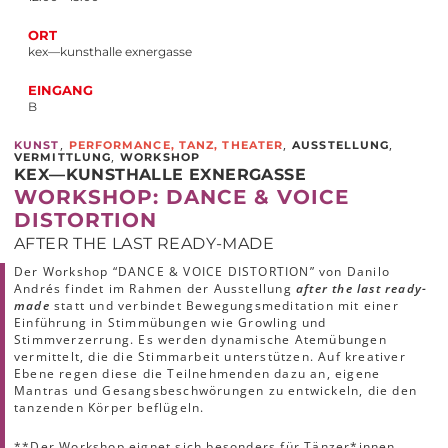
ORT
kex—kunsthalle exnergasse
EINGANG
B
,
,
,
KUNST
PERFORMANCE, TANZ, THEATER
AUSSTELLUNG
,
VERMITTLUNG
WORKSHOP
KEX—KUNSTHALLE EXNERGASSE
WORKSHOP: DANCE & VOICE
DISTORTION
AFTER THE LAST READY-MADE
Der Workshop “DANCE & VOICE DISTORTION” von Danilo
Andrés findet im Rahmen der Ausstellung
after the last ready-
made
statt und verbindet Bewegungsmeditation mit einer
Einführung in Stimmübungen wie Growling und
Stimmverzerrung. Es werden dynamische Atemübungen
vermittelt, die die Stimmarbeit unterstützen. Auf kreativer
Ebene regen diese die Teilnehmenden dazu an, eigene
Mantras und Gesangsbeschwörungen zu entwickeln, die den
tanzenden Körper beflügeln.
**Der Workshop eignet sich besonders für Tänzer*innen,