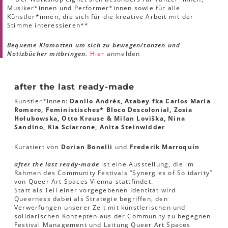
Musiker*innen und Performer*innen sowie für alle
Künstler*innen, die sich für die kreative Arbeit mit der
Stimme interessieren**
Bequeme Klamotten um sich zu bewegen/tanzen und
Notizbücher mitbringen.
Hier
anmelden
after the last ready-made
Künstler*innen:
Danilo Andrés, Atabey fka Carlos Maria
Romero, Feministisches* Bloco Descolonial, Zosia
Hołubowska, Otto Krause & Milan Loviška, Nina
Sandino, Kia Sciarrone, Anita Steinwidder
Kuratiert von
Dorian Bonelli
und
Frederik Marroquín
after the last ready-made
ist eine Ausstellung, die im
Rahmen des Community Festivals “Synergies of Solidarity”
von Queer Art Spaces Vienna stattfindet.
Statt als Teil einer vorgegebenen Identität wird
Queerness dabei als Strategie begriffen, den
Verwerfungen unserer Zeit mit künstlerischen und
solidarischen Konzepten aus der Community zu begegnen.
Festival Management und Leitung Queer Art Spaces