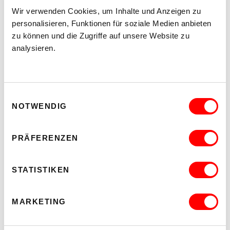
Wir verwenden Cookies, um Inhalte und Anzeigen zu
personalisieren, Funktionen für soziale Medien anbieten
zu können und die Zugriffe auf unsere Website zu
analysieren.
Einwilligungsauswahl
NOTWENDIG
THE FUTURE IS NEAR (IN THE NEIGHBOURHOOD)
POP-UP-AUSSTELLUNG UND FILMSCREENING
Do 3.9.2026
PRÄFERENZEN
18.00
kex—kunsthalle exnergasse
STATISTIKEN
Barrierefrei über Lift B
MEHR LESEN
MARKETING