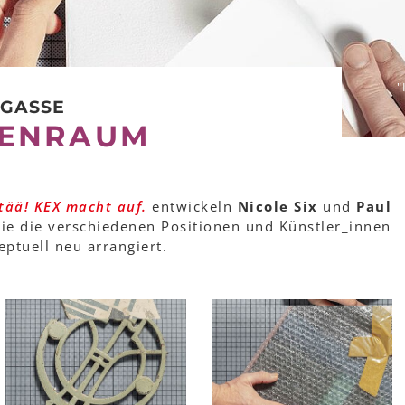
"
RGASSE
HENRAUM
tää! KEX macht auf.
entwickeln
Nicole Six
und
Paul
die die verschiedenen Positionen und Künstler_innen
tuell neu arrangiert.