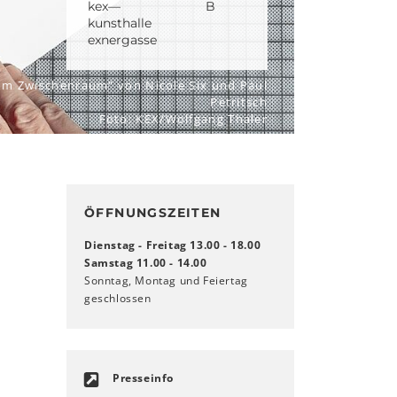
kex—
B
kunsthalle
exnergasse
Im Zwischenraum" von Nicole Six und Paul
Petritsch
Foto: KEX/Wolfgang Thaler
ÖFFNUNGSZEITEN
Dienstag - Freitag 13.00 - 18.00
Samstag 11.00 - 14.00
Sonntag, Montag und Feiertag
geschlossen
Presseinfo