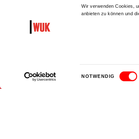
Wir verwenden Cookies, um
anbieten zu können und die
WUK Newsletter und Progra
Garantiert algorithmusfrei und ohne Hass
Einwilligungsauswahl
JETZT ANMELDEN!
NOTWENDIG
MEHR LESEN