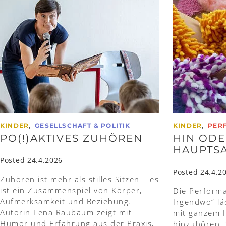
,
,
KINDER
GESELLSCHAFT & POLITIK
KINDER
PER
PO(!)AKTIVES ZUHÖREN
HIN ODE
HAUPTS
Posted 24.4.2026
Posted 24.4.2
Zuhören ist mehr als stilles Sitzen – es
ist ein Zusammenspiel von Körper,
Die Performa
Aufmerksamkeit und Beziehung.
Irgendwo“ lä
Autorin Lena Raubaum zeigt mit
mit ganzem 
Humor und Erfahrung aus der Praxis,
hinzuhören. 