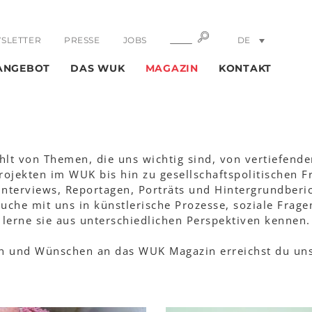
SUCHE
SUCHE
SLETTER
PRESSE
JOBS
DE
EN
ANGEBOT
DAS WUK
MAGAZIN
KONTAKT
lt von Themen, die uns wichtig sind, von vertiefende
ojekten im WUK bis hin zu gesellschaftspolitischen F
Interviews, Reportagen, Porträts und Hintergrundberic
che mit uns in künstlerische Prozesse, soziale Fragen
lerne sie aus unterschiedlichen Perspektiven kennen.
n und Wünschen an das WUK Magazin erreichst du uns