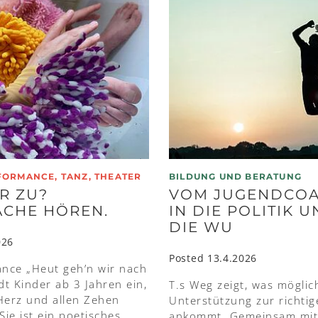
FORMANCE, TANZ, THEATER
BILDUNG UND BERATUNG
R ZU?
VOM JUGENDCOA
ACHE HÖREN.
IN DIE POLITIK 
DIE WU
026
Posted 13.4.2026
nce „Heut geh’n wir nach
dt Kinder ab 3 Jahren ein,
T.s Weg zeigt, was möglic
Herz und allen Zehen
Unterstützung zur richtig
Sie ist ein poetisches
ankommt. Gemeinsam mit