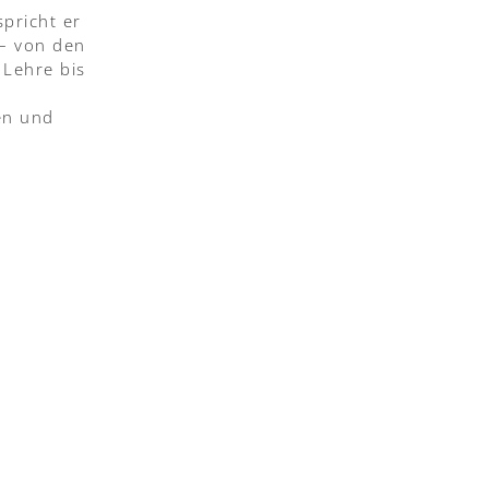
spricht er
– von den
 Lehre bis
en und