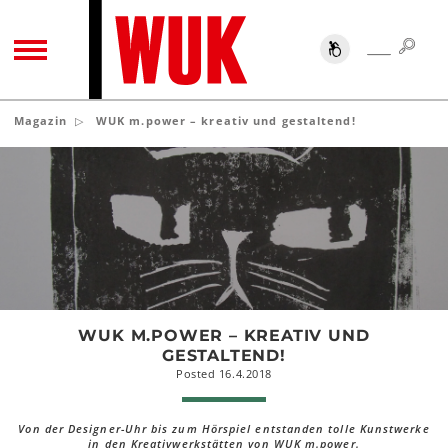
SUC
SUCHE
TOGGLE NAVIGATION
Magazin
WUK m.power – kreativ und gestaltend!
WUK
m.power
–
kreativ
und
gestaltend!
WUK M.POWER – KREATIV UND
GESTALTEND!
Posted 16.4.2018
Von der Designer-Uhr bis zum Hörspiel entstanden tolle Kunstwerke
in den Kreativwerkstätten von WUK m.power.