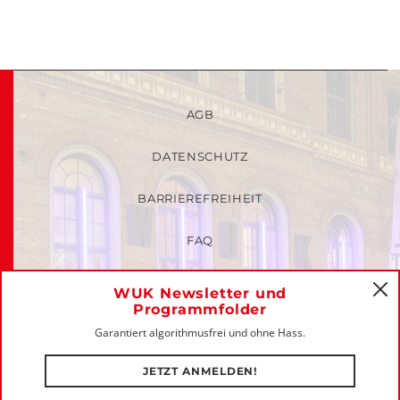
AGB
DATENSCHUTZ
BARRIEREFREIHEIT
FAQ
KINDER- UND JUGENDSCHUTZRICHTLINIEN
WUK Newsletter und
C
Programmfolder
MITGLIEDER-LOGIN
Garantiert algorithmusfrei und ohne Hass.
IMPRESSUM
JETZT ANMELDEN!