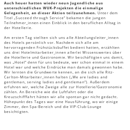
Auch heuer hatten wieder neun Jugendliche aus
unterschiedlichen WUK-Projekten die einmalige
Gelegenheit, an dieser Aktion teilzunehmen.
Unter dem
Titel „Succeed through Service“ bekamen die jungen
Teilnehmer_innen einen Einblick in den beruflichen Alltag in
der Hotellerie.
Am ersten Tag stellten sich uns alle Abteilungsleiter_innen
des Hotels persönlich vor. Nachdem sich alle am
hervorragenden Frühstücksbuffet bedient hatten, erzählten
uns drei Hotelmitarbeiter_innen allerlei Wissenswertes über
die Hotellerie und Gastronomie. Wir beschäftigten uns damit,
was „Hotel“ denn für uns bedeute, wer schon einmal in einem
Hotel war und welche Eindrücke man damals gewonnen habe.
Wir lernten die Grundwerte kennen, an die sich alle Ritz-
Carlton-Mitarbeiter_innen halten („We are ladies and
gentleman, serving ladies and gentleman“). Außerdem
erfuhren wir, welche Zweige alle zur Hotellerie/Gastronomie
zählen. An Bereiche wie die Luftfahrt oder die
Kreuzschifffahrt hätten wir alle spontan gar nicht gedacht.
Höhepunkt des Tages war eine Hausführung, wo wir einige
Zimmer, den Spa-Bereich und die VIP-Club-Lounge
besichtigten.