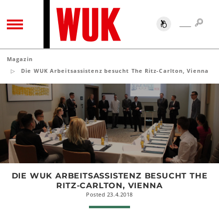
SUC
SUCHE
TOGGLE NAVIGATION
Magazin
Die WUK Arbeitsassistenz besucht The Ritz-Carlton, Vienna
Die
WUK
Arbeitsassistenz
besucht
The
Ritz-
Carlton,
Vienna
DIE WUK ARBEITSASSISTENZ BESUCHT THE
RITZ-CARLTON, VIENNA
Posted 23.4.2018