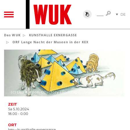
SUCHE
DE
SUCHE
TOGGLE NAVIGATION
EN
Das WUK
KUNSTHALLE EXNERGASSE
ORF Lange Nacht der Museen in der KEX
(c) Lisa Korpos, Olfactory Landscape, concept sketch, 2023
ZEIT
Sa 5.10.2024
18.00 - 0.00
ORT
kex—kunsthalle exnergasse