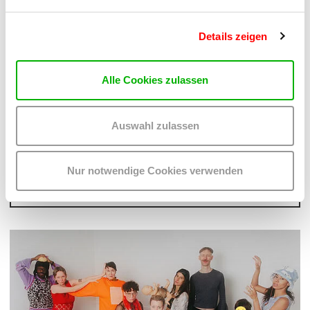
Details zeigen
Alle Cookies zulassen
ON CHEWING SHOELACES: ART, MESS AND RADICAL KINSHIP
WAS, WENN MESS – DAS DURCHEINANDER – DIE
METHODE IST?
Auswahl zulassen
Do 17.9.2026 bis Sa 24.10.2026
kex—kunsthalle exnergasse
Barrierefrei über Lift B
Nur notwendige Cookies verwenden
MEHR LESEN