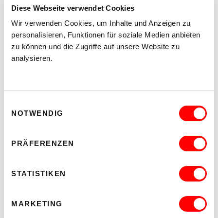
Diese Webseite verwendet Cookies
THE FUTURE IS NEAR (IN THE NEIGHBOURHOOD)
Wir verwenden Cookies, um Inhalte und Anzeigen zu
POP-UP-AUSSTELLUNG UND FILMSCREENING
personalisieren, Funktionen für soziale Medien anbieten
Do 3.9.2026
zu können und die Zugriffe auf unsere Website zu
18.00
analysieren.
kex—kunsthalle exnergasse
Barrierefrei über Lift B
MEHR LESEN
Einwilligungsauswahl
NOTWENDIG
PRÄFERENZEN
STATISTIKEN
MARKETING