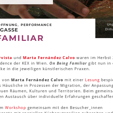
,
Unp
ÖFFNUNG
PERFORMANCE
Dima
RGASSE
FAMILIAR
rvista
und
Marta Fernández Calvo
waren im Herbst
sidence der KEX in Wien.
On Being Familiar
gibt nun in 
ke in die jeweiligen künstlerischen Praxen.
d von
Marta Fernández Calvo
mit einer
Lesung
bespi
s Häusliche in Prozessen der Migration, der Anpassun
uen Räumen, Kulturen und Territorien. Beim gemein
en Austausch über individuelle Erfahrungen geschaffe
nem
Workshop
gemeinsam mit den Besucher_innen