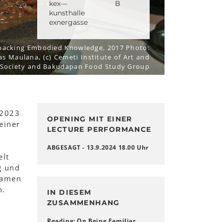
kex—
B
kunsthalle
exnergasse
acking Embodied Knowledge, 2017 Photo:
s Maulana, (c) Cemeti Institute of Art and
Society and Bakudapan Food Study Group
 2023
OPENING MIT EINER
einer
LECTURE PERFORMANCE
ABGESAGT - 13.9.2024 18.00 Uhr
elt
g und
samen
n.
IN DIESEM
ZUSAMMENHANG
Reading: On Being Familiar