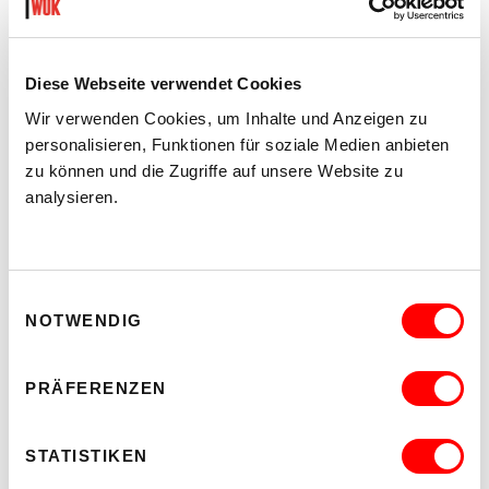
Diese Webseite verwendet Cookies
Wir verwenden Cookies, um Inhalte und Anzeigen zu
personalisieren, Funktionen für soziale Medien anbieten
zu können und die Zugriffe auf unsere Website zu
analysieren.
ÜBER DIE KEX
Was ist die Kunsthalle Exnergasse? Infos zu Ort und Personen.
MEHR LESEN
Einwilligungsauswahl
NOTWENDIG
PRÄFERENZEN
STATISTIKEN