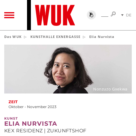
SUCHE
DE
SUCHE
TOGGLE NAVIGATION
EN
Das WUK
KUNSTHALLE EXNERGASSE
Elia Nurvista
Nonzuzo Gxekwa
ZEIT
Oktober - November 2023
KUNST
ELIA NURVISTA
KEX RESIDENZ | ZUKUNFTSHOF