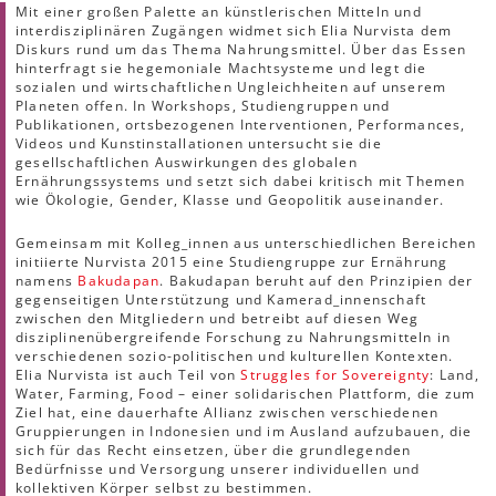
Mit einer großen Palette an künstlerischen Mitteln und
interdisziplinären Zugängen widmet sich Elia Nurvista dem
Diskurs rund um das Thema Nahrungsmittel. Über das Essen
hinterfragt sie hegemoniale Machtsysteme und legt die
sozialen und wirtschaftlichen Ungleichheiten auf unserem
Planeten offen. In Workshops, Studiengruppen und
Publikationen, ortsbezogenen Interventionen, Performances,
Videos und Kunstinstallationen untersucht sie die
gesellschaftlichen Auswirkungen des globalen
Ernährungssystems und setzt sich dabei kritisch mit Themen
wie Ökologie, Gender, Klasse und Geopolitik auseinander.
Gemeinsam mit Kolleg_innen aus unterschiedlichen Bereichen
initiierte Nurvista 2015 eine Studiengruppe zur Ernährung
namens
Bakudapan
. Bakudapan beruht auf den Prinzipien der
gegenseitigen Unterstützung und Kamerad_innenschaft
zwischen den Mitgliedern und betreibt auf diesen Weg
disziplinenübergreifende Forschung zu Nahrungsmitteln in
verschiedenen sozio-politischen und kulturellen Kontexten.
Elia Nurvista ist auch Teil von
Struggles for Sovereignty
: Land,
Water, Farming, Food – einer solidarischen Plattform, die zum
Ziel hat, eine dauerhafte Allianz zwischen verschiedenen
Gruppierungen in Indonesien und im Ausland aufzubauen, die
sich für das Recht einsetzen, über die grundlegenden
Bedürfnisse und Versorgung unserer individuellen und
kollektiven Körper selbst zu bestimmen.