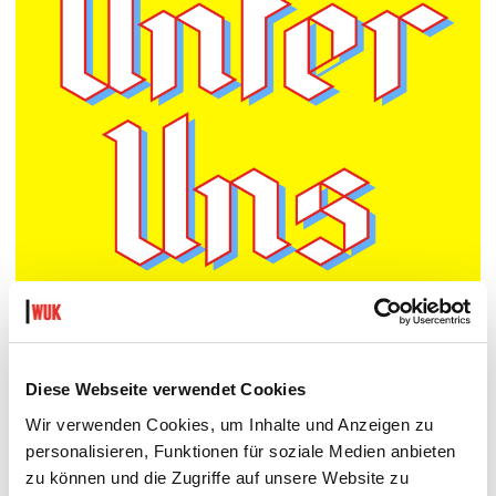
Schudini, Therapeutin des kollektiven Unbewusstseins und Host der
Late Night Group Therapy (LNGT), bringt euch ein neues Format, LNGT
Unter Uns, um den Krisen dieser Welt zu begegnen.
In LNGT Unter Uns stehen die psychologischen Auswirkungen der
Diese Webseite verwendet Cookies
Krisen und Entwicklungen unserer Zeit im Mittelpunkt.
Die nächste Ausgabe findet am 15.1.2023 statt.
Wir verwenden Cookies, um Inhalte und Anzeigen zu
personalisieren, Funktionen für soziale Medien anbieten
zu können und die Zugriffe auf unsere Website zu