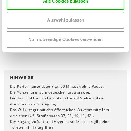
Alle Cookies zulassen
App ins WUK! Mit der
TicketGretchen-App
noch schneller
Karten sichern.
Inhaber_innen eines
Kulturpass
es melden sich mit ihren
Auswahl zulassen
Kartenwünsche sowie einem
Scan oder Foto
des gültigen
Ausweises bitte bei
performingarts
@
wuk
.
at
.
Nur notwendige Cookies verwenden
Die
Abendkassa
öffnet eine
halbe Stunde vor
Vorstellungsbeginn
.
HINWEISE
Die Performance dauert ca. 90 Minuten ohne Pause.
Die Vorstellung ist in deutscher Lautsprache.
Für das Publikum stehen Sitzplätze auf Stühlen ohne
Armlehnen zur Verfügung.
Das WUK ist gut mit den öffentlichen Verkehrsmitteln zu
erreichen (U6, Straßenbahn 37, 38, 40, 41, 42).
Der Zugang zu Saal und Foyer ist stufenlos, es gibt eine
Toilette mit Haltegriffen.