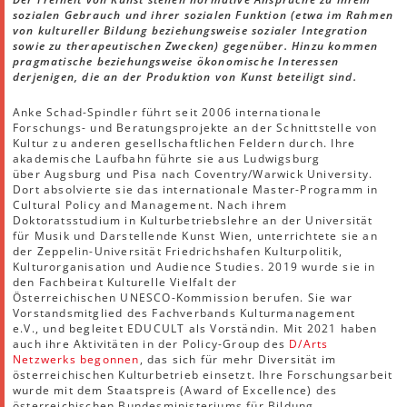
sozialen Gebrauch und ihrer sozialen Funktion (etwa im Rahmen
von kultureller Bildung beziehungsweise sozialer Integration
sowie zu therapeutischen Zwecken) gegenüber. Hinzu kommen
pragmatische beziehungsweise ökonomische Interessen
derjenigen, die an der Produktion von Kunst beteiligt sind.
Anke Schad-Spindler führt seit 2006 internationale
Forschungs- und Beratungsprojekte an der Schnittstelle von
Kultur zu anderen gesellschaftlichen Feldern durch. Ihre
akademische Laufbahn führte sie aus Ludwigsburg
über Augsburg und Pisa nach Coventry/Warwick University.
Dort absolvierte sie das internationale Master-Programm in
Cultural Policy and Management. Nach ihrem
Doktoratsstudium in Kulturbetriebslehre an der Universität
für Musik und Darstellende Kunst Wien, unterrichtete sie an
der Zeppelin-Universität Friedrichshafen Kulturpolitik,
Kulturorganisation und Audience Studies. 2019 wurde sie in
den Fachbeirat Kulturelle Vielfalt der
Österreichischen UNESCO-Kommission berufen. Sie war
Vorstandsmitglied des Fachverbands Kulturmanagement
e.V., und begleitet EDUCULT als Vorständin. Mit 2021 haben
auch ihre Aktivitäten in der Policy-Group des
D/Arts
Netzwerks
begonnen
, das sich für mehr Diversität im
österreichischen Kulturbetrieb einsetzt. Ihre Forschungsarbeit
wurde mit dem Staatspreis (Award of Excellence) des
österreichischen Bundesministeriums für Bildung,