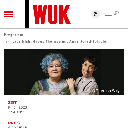
SUC
SUCHE
TOGGLE NAVIGATION
Programm
Late Night Group Therapy mit Anke Schad-Spindler
© Theresa Wey
ZEIT
Fr 13.1.2023,
19:30 Uhr
PREIS
€ 20 | 15 | 10