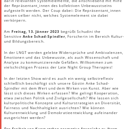
darin relevanten Systemelemente, die anschließend mit Hilfe
der Repräsentant_innen des kollektiven Unbewusstseins
aufgestellt werden. Der Coup dabei: Die Repräsentant_innen
wissen selber nicht, welches Systemelement sie dabei
verkörpern.
Am
Freitag, 13. Jänner 2023
begrüßt Schudini the
Sensitive
Anke Schad-Spindler
, Forscherin im Bereich Kultur-
und Bildungsbereich.
In der LNGT werden gelebte Widersprüche und Ambivalenzen,
Emotionen und das Unbewusste, als auch Wissenschaft und
Analyse zu kommunizierende Gefäßen. Willkommen zum
vielschichtigen Prozess der Late Night Group Therapies!
In der letzten Show wird es auch ein wenig selbstreflexiv
schließlich beschäftigt sich unsere Gästin Anke Schad-
Spindler mit dem Wert und dem Wirken von Kunst. Aber wie
lässt sich dieses Wirken erfassen? Wie gelingt Kooperation,
etwa zwischen Politik und Zivilgesellschaft? Wie lassen sich
kulturpolitische Konzepte und Kulturstrategien an Diversität,
Fairness und Nachhaltigkeit ausrichten? Wie können
Kulturentwicklung und Demokratieentwicklung aufeinander
ausgerichtet werden?
Der Freiheit von Kunst stehen normative Ansprüche zu ihrem