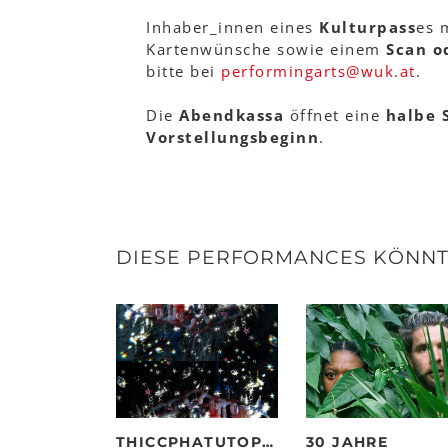
Inhaber_innen eines
Kulturpass
es 
Kartenwünsche sowie einem
Scan o
bitte bei
performingarts
@
wuk
.
at
.
Die
Abendkassa
öffnet eine
halbe 
Vorstellungsbeginn
.
DIESE PERFORMANCES KÖNNTE
THICCPHATUTOPIAS
30 JAHRE