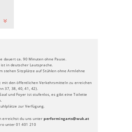
e dauert ca. 90 Minuten ohne Pause.
 ist in deutscher Lautsprache.
um stehen Sitzplätze auf Stühlen ohne Armlehne
 mit den öffentlichen Verkehrsmitteln zu erreichen
n 37, 38, 40, 41, 42).
aal und Foyer ist stufenlos, es gibt eine Toilette
n.
tuhlplätze zur Verfügung.
n erreichst du uns unter
performingarts
@
wuk
.
at
üro unter 01 401 210