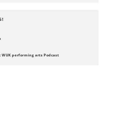
S!
m
t WUK performing arts Podcast