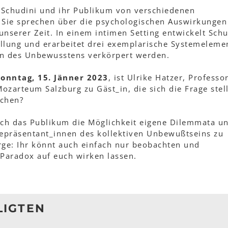
Schudini und ihr Publikum von verschiedenen
 Sie sprechen über die psychologischen Auswirkungen
nserer Zeit. In einem intimen Setting entwickelt Schu
ellung und erarbeitet drei exemplarische Systemeleme
en des Unbewusstens verkörpert werden.
Sonntag, 15. Jänner 2023
, ist Ulrike Hatzer, Professo
zarteum Salzburg zu Gäst_in, die sich die Frage stell
achen?
uch das Publikum die Möglichkeit eigene Dilemmata u
Repräsentant_innen des kollektiven Unbewußtseins zu
rge: Ihr könnt auch einfach nur beobachten und
Paradox auf euch wirken lassen.
LIGTEN