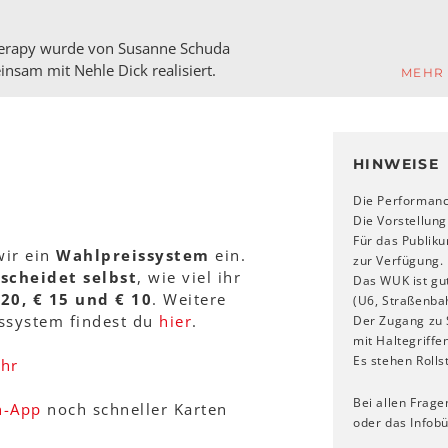
herapy wurde von Susanne Schuda
nsam mit Nehle Dick realisiert.
MEHR
HINWEISE
Die Performanc
Die Vorstellung
Für das Publik
wir ein
Wahlpreissystem
ein.
zur Verfügung.
scheidet selbst
, wie viel ihr
Das WUK ist gut
 20, € 15 und € 10
. Weitere
(U6, Straßenbah
ssystem findest du
hier
.
Der Zugang zu S
mit Haltegriffe
Es stehen Rolls
Uhr
Bei allen Frage
n-App
noch schneller Karten
oder das Infob