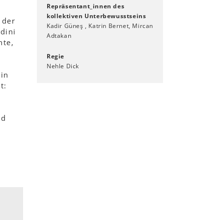
Repräsentant_innen des
kollektiven Unterbewusstseins
 der
Kadir Güneş , Katrin Bernet, Mircan
dini
Adtakan
nte,
Regie
Nehle Dick
rin
t:
nd