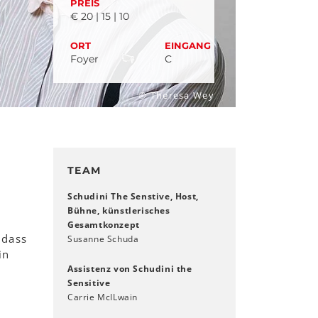
PREIS
€ 20 | 15 | 10
ORT
EINGANG
Foyer
C
© Theresa Wey
TEAM
Schudini The Senstive, Host,
Bühne, künstlerisches
Gesamtkonzept
 dass
Susanne Schuda
in
Assistenz von Schudini the
Sensitive
Carrie McILwain