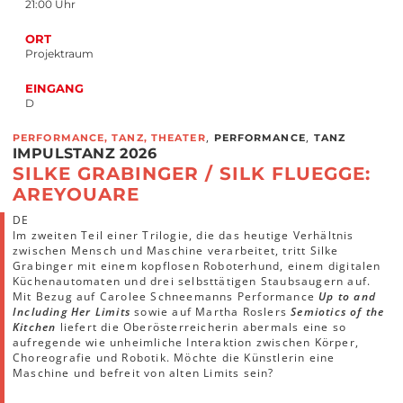
21:00 Uhr
ORT
Projektraum
EINGANG
D
,
,
PERFORMANCE, TANZ, THEATER
PERFORMANCE
TANZ
IMPULSTANZ 2026
SILKE GRABINGER / SILK FLUEGGE:
AREYOUARE
DE
Im zweiten Teil einer Trilogie, die das heutige Verhältnis
zwischen Mensch und Maschine verarbeitet, tritt Silke
Grabinger mit einem kopflosen Roboterhund, einem digitalen
Küchenautomaten und drei selbsttätigen Staubsaugern auf.
Mit Bezug auf Carolee Schneemanns Performance
Up to and
Including Her Limits
sowie auf Martha Roslers
Semiotics of the
Kitchen
liefert die Oberösterreicherin abermals eine so
aufregende wie unheimliche Interaktion zwischen Körper,
Choreografie und Robotik. Möchte die Künstlerin eine
Maschine und befreit von alten Limits sein?