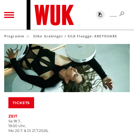
SUC
SUCHE
TOGGLE NAVIGATION
Programm
Silke Grabinger / SILK Fluegge: AREYOUARE
TICKETS
ZEIT
Sa 18.7.,
19:00 Uhr,
Mo 20.7. & Di 21.7.2026,