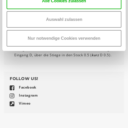
Alle Cookies zulassen
1090 Wien
Das WUK ist gut mit den öffentlichen Verkehrsmitteln zu
erreichen (U6, Straßenbahn 37, 38, 40, 41, 42).
Anfahrt
Auswahl zulassen
Barrierefreier Zugang über den Eingang Severingasse
durch den Durchgang, im Innenhof rechts der erste
Eingang, mit dem Lift D in den Stock 0.5
Nur notwendige Cookies verwenden
Nicht barrierefreier Zugang über Währinger Straße in den
Hof, gerade aus, rechts vorbei am Mittelhaus Richtung
Eingang D, über die Stiege in den Stock 0.5 (
kurz
D 0.5).
FOLLOW US!
Facebook
Instagram
Vimeo