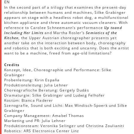
EN
In the second part of a trilogy that examines the present-day
relationship between humans and machines, Silke Grabinger
appears on stage with a headless robot dog, a multifunctional
kitchen appliance and three automatic vacuum cleaners. With
reference to Carolee Schneemann’s performance
Up to
and
Including Her Limits
and Martha Rosler’s
Semiotics of the
Kitchen
, the Upper Austrian choreographer presents yet
another take on the interaction between body, choreography
and robotics that is both exciting and uncanny. Does the artist
want to be a machine, freed from age-old limitations?
Credits
Konzept, Idee, Choreographie und Performance: Silke
Grabinger
Probenleitung: Kirin España
Produktionsleitung: Julia Lehner
Choreografische Beratung: Gergely Dudás
Dramaturgie: Silke Grabinger und Ludwig Felhofer
Kostüm: Bianca Fladerer
Szenografie, Sound und Licht: Max Windisch-Spoerk und Silke
Grabinger
Company Management: Amabel Thomas
Marketing und PR: Julia Lehner
Produktionsteam: Veronika Selinger und Christina Zoulianiti
Robotics: ARS Electronica Center Linz