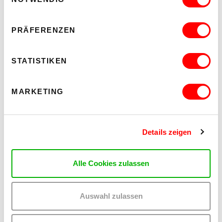
18.00 Führung mit Kuratorinnen und Künstler*innen, für
Presse und öffentlich
19.00 Ausstellungseröffnung
PRÄFERENZEN
3.11.2022,15.00 - 18.00
"Miracle in the Garbage"
Performance / Workshop von Anra
STATISTIKEN
Naw
5.11.2022, 11.00 - 14.00
MARKETING
"Miracle in the Garbage"
Performance / Workshop von Anra
Naw
25.11.2022, 19.00
Details zeigen
"Singing for Lead"
Performance von Pia Lindman und
Mitgliedern von Wiener Amateurchören (Ort wird noch
bekanntgegeben)
Alle Cookies zulassen
17.12.2022, 13.00
"Uaajeerneq"
Performance von Connie Kristofferson
Auswahl zulassen