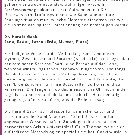
gehört hier zu den besonders auffälligen Arten. In
Torsketromming
dokumentieren Aufnahmen mit 3D-
Unterwassermikrofonsystemen, wie Kabeljaue bei ihren
Paarungsritualen musikalische Elemente einsetzen und wie
die Lärmbelastung ihre Fortpflanzung beeinträchtigen könnte.
Dr. Harald Gaski
Eana, Eadni, Eatnu (Erde, Mutter, Fluss)
Für indigene Völker ist die Verbindung zum Land durch
Mythen, Geschichten und Sprache (Ausdrücke) naheliegend. In
der samischen Sprache "hört" eine Person auf das Land,
während wir im Englischen irgendwo "hingehören" (be-long).
Harald Gaski lädt in seinem Vortrag dazu ein, über diese
Beziehung nachzudenken. Er bezieht sich auf Konzepte, die
der "Erde Zuhören", um ihre Botschaften zu hören und zu
verstehen. Die Frage ist, ob das menschliche Ohr noch in der
Lage ist, zu hören, und ob das menschliche Herz demütig
genug ist, auf das zu hören, was die Erde uns sagt.
Dr. Harald Gaski ist Professor für samische Kultur und
Literatur an der Sámi Allaskuvla / Sámi Universität für
angewandte Wissenschaft in Guovdageaidnu und an der
norwegischen Arktis-Universität (UiT) in Tromsø, wo er sich
auf indigene Methodologien spezialisiert hat. Gaski wurde in