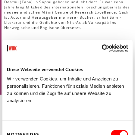
Deatnu (Tana) in Sápmi geboren und lebt dort. Er war zehn
Jahre lang Mitglied des internationalen Forschungsbeirats des
neuseeländischen Māori Centre of Research Excellence. Gaski
ist Autor und Herausgeber mehrerer Bücher. Er hat Sámi-
Literatur und die Gedichte von Nils-Aslak Valkeapää ins
Norwegische und Englische übersetzt.
Mit freundlicher Unterstützung von:
The Finnish Cultural Foundation
Icelandic Visual Art Fund
Nordic Culture Fund
Diese Webseite verwendet Cookies
Nordic Culture Point
The Nordic Institute in Greenland
Wir verwenden Cookies, um Inhalte und Anzeigen zu
Frame Contemporary Art, Finland
personalisieren, Funktionen für soziale Medien anbieten
The Office for Contemporary Art Norway, OCA
Kone Foundation
zu können und die Zugriffe auf unsere Website zu
analysieren.
VERANSTALTUNGEN IM RAHMEN DER
AUSSTELLUNG CHEWING THE TUNDRA
Einwilligungsauswahl
2.11.2022
NOTWENDIG