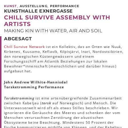
,
,
KUNST
AUSSTELLUNG
PERFORMANCE
KUNSTHALLE EXNERGASSE
CHILL SURVIVE ASSEMBLY WITH
ARTISTS
MAKING KIN WITH WATER, AIR AND SOIL
ABGESAGT
Chill Survive Network
ist ein Kollektiv, das an Orten wie Nuuk,
Kirkenes, Kuusamo, Keflavík, Kilpisjärvi, Inari, Nordostsibirien,
den norwegischen Küstengewässern und einem
Forschungsschiff am Atlantik Beziehungen zur lokalen
Bewohner*innenschaft (menschlichen und darüber hinaus)
aufgebaut hat.
John Andrew Wilhite-Hannisdal
Torsketromming Performance
Torsketromming
ist eine artenübergreifende Zusammenarbeit
zwischen Kabeljau (
torsk
auf Norwegisch) und Mensch. Die
Unterwasserwelt wird oft als etwas Stilles beschrieben. Wir
ignorieren die Geräusche des Meeres und schenken der vom
Menschen verursachten Zerstörung der akustischen
Ökosysteme keine Beachtung. Mindestens 50 Prozent der
Fische kommunizieren mithilfe von Klängen, und der Kabeljau