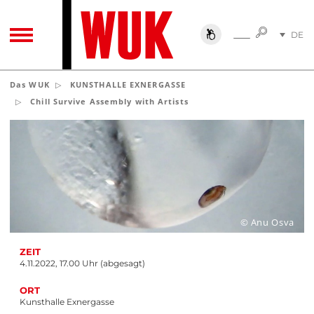
SUCHE
DE
SUCHE
TOGGLE NAVIGATION
EN
Das WUK
KUNSTHALLE EXNERGASSE
Chill Survive Assembly with Artists
© Anu Osva
ZEIT
4.11.2022, 17.00 Uhr (abgesagt)
ORT
Kunsthalle Exnergasse