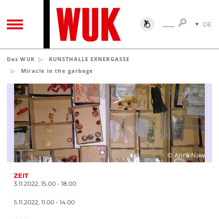
SUCHE
DE
SUCHE
TOGGLE NAVIGATION
EN
Das WUK
KUNSTHALLE EXNERGASSE
Miracle in the garbage
© Anra Naw
ZEIT
3.11.2022, 15.00 ­- 18.00
5.11.2022, 11.00 - 14.00