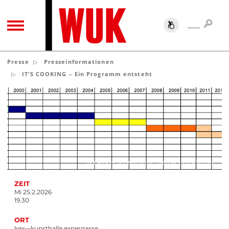
SUC
SUCHE
TOGGLE NAVIGATION
Presse
Presseinformationen
IT’S COOKING – Ein Programm entsteht
(c) kex—Screenshot, Beiratsmitglieder
ZEIT
Mi 25.2.2026
19.30
ORT
kex—kunsthalle exnergasse