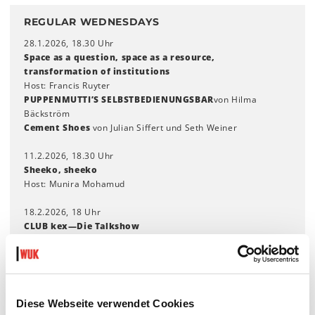
REGULAR WEDNESDAYS
28.1.2026, 18.30 Uhr
Space as a question, space as a resource,
transformation of institutions
Host: Francis Ruyter
PUPPENMUTTI’S SELBSTBEDIENUNGSBAR
von Hilma
Bäckström
Cement Shoes
von Julian Siffert und Seth Weiner
11.2.2026, 18.30 Uhr
Sheeko, sheeko
Host: Munira Mohamud
18.2.2026, 18 Uhr
CLUB kex—Die Talkshow
Hosts: Georgia Holz und Peter Kozek
25.2.2026, 19.30 Uhr
IT’S COOKING – Ein Programm entsteht
Hosts: Johanna Tinzl calls Katrin Hornek
Diese Webseite verwendet Cookies