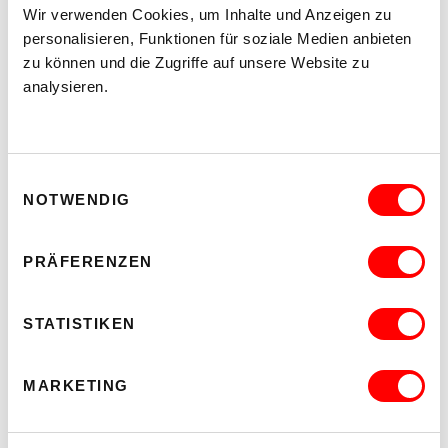
Wir verwenden Cookies, um Inhalte und Anzeigen zu
personalisieren, Funktionen für soziale Medien anbieten
Ausstellungseröffnung permanent temporär
zu können und die Zugriffe auf unsere Website zu
analysieren.
4.3.2026, 18.00
adO/Aptive (Janina Weißengruber, Daniel H. Pineda und Laura
Oyuela), Hilma Bäckström, Andreas Fogarasi, Peter Kozek
und Maximilian Prag, Charlotta Ruth, Julian Siffert und Seth
Weiner, Johanna Tinzl calls Katrin Hornek, Marwa Yasin
Einwilligungsauswahl
NOTWENDIG
PRÄFERENZEN
STATISTIKEN
MARKETING