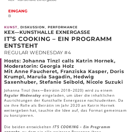
EINGANG
B
,
,
KUNST
DISKUSSION
PERFORMANCE
KEX—KUNSTHALLE EXNERGASSE
IT’S COOKING – EIN PROGRAMM
ENTSTEHT
REGULAR WEDNESDAY #4
Hosts:
Johanna Tinzl calls Katrin Hornek,
Moderatorin: Georgia Holz
Mit Anne Faucheret, Franziska Kasper, Doris
Krumpl, Maruša Sagadin, Hedwig
Saxenhuber, Stefanie Seibold, Nicole Suzuki
Johanna Tinzl (kex—Beirätin 2018–2020) wird zu einem
Regular Wednesday
eingeladen, um über die inhaltlichen
Ausrichtungen der Kunsthalle Exnergasse nachzudenken. Da
sie ihre Rolle als Beirätin im Jahr 2020 an Katrin Hornek
weitergeben hat, tauchte die Idee auf, das Format gemeinsam
zu konzipieren.
Die beiden entwickelten
IT’S COOKING – Ein Programm
entsteht
, zu dem sie alle weiteren Personen ihrer