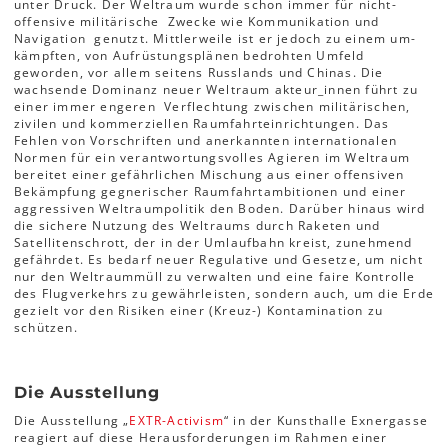
unter Druck. Der Weltraum wurde schon immer für nicht­
offensive militärische Zwecke wie Kommunikation und
Navigation genutzt. Mittlerweile ist er jedoch zu einem um­
kämpften, von Aufrüstungsplänen bedrohten Umfeld
geworden, vor allem seitens Russlands und Chinas. Die
wachsende Dominanz neuer Weltraum­ akteur_innen führt zu
einer immer engeren Verflechtung zwischen militärischen,
zivilen und kommerziellen Raumfahrteinrichtungen. Das
Fehlen von Vorschriften und anerkannten internationalen
Normen für ein verantwortungsvolles Agieren im Weltraum
bereitet einer gefährlichen Mischung aus einer offensiven
Bekämpfung gegne­rischer Raumfahrtambitionen und einer
aggres­siven Weltraumpolitik den Boden. Darüber hinaus wird
die sichere Nutzung des Weltraums durch Raketen­ und
Satellitenschrott, der in der Umlauf­bahn kreist, zunehmend
gefährdet. Es bedarf neuer Regulative und Gesetze, um nicht
nur den Weltraummüll zu verwalten und eine faire Kon­trolle
des Flugverkehrs zu gewährleisten, sondern auch, um die Erde
gezielt vor den Risiken einer (Kreuz­-) Kontamination zu
schützen.
Die Ausstellung
Die Ausstellung „
EXTR­-Activism
“ in der Kunsthalle Exnergasse
reagiert auf diese Herausforderungen im Rahmen einer