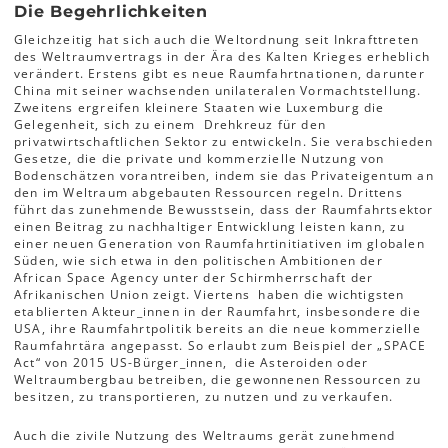
Die Begehrlichkeiten
Gleichzeitig hat sich auch die Weltordnung seit Inkrafttreten
des Weltraumvertrags in der Ära des Kalten Krieges erheblich
verändert. Erstens gibt es neue Raumfahrtnationen, darunter
China mit seiner wachsenden unilateralen Vormacht­stellung.
Zweitens ergreifen kleinere Staaten wie Luxemburg die
Gelegenheit, sich zu einem Drehkreuz für den
privatwirtschaftlichen Sektor zu entwickeln. Sie verabschieden
Gesetze, die die private und kommerzielle Nutzung von
Boden­schätzen vorantreiben, indem sie das Privateigen­tum an
den im Weltraum abgebauten Ressourcen regeln. Drittens
führt das zunehmende Bewusstsein, dass der Raumfahrtsektor
einen Beitrag zu nach­haltiger Entwicklung leisten kann, zu
einer neuen Generation von Raumfahrtinitiativen im globalen
Süden, wie sich etwa in den politischen Ambitio­nen der
African Space Agency unter der Schirmherr­schaft der
Afrikanischen Union zeigt. Viertens haben die wichtigsten
etablierten Akteur_innen in der Raumfahrt, insbesondere die
USA, ihre Raum­fahrtpolitik bereits an die neue kommerzielle
Raumfahrtära angepasst. So erlaubt zum Beispiel der „SPACE
Act“ von 2015 US-­Bürger_innen, die Asteroiden­ oder
Weltraumbergbau betreiben, die gewonnenen Ressourcen zu
besitzen, zu trans­portieren, zu nutzen und zu verkaufen.
Auch die zivile Nutzung des Weltraums gerät zu­nehmend