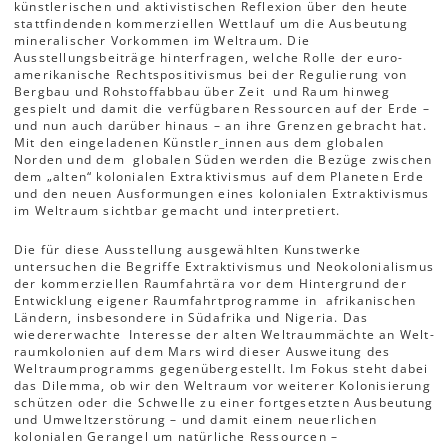
künstlerischen und aktivistischen Reflexion über den heute
stattfindenden kommer­ziellen Wettlauf um die Ausbeutung
mineralischer Vorkommen im Weltraum. Die
Ausstellungsbeiträge hinterfragen, welche Rolle der euro­
amerikani­sche Rechtspositivismus bei der Regulierung von
Bergbau und Rohstoffabbau über Zeit und Raum hinweg
gespielt und damit die ver­fügbaren Ressourcen auf der Erde –
und nun auch darüber hinaus – an ihre Grenzen ge­bracht hat.
Mit den eingeladenen Künstler_in­nen aus dem globalen
Norden und dem globalen Süden werden die Bezüge zwischen
dem „alten“ kolonialen Extraktivismus auf dem Planeten Erde
und den neuen Ausformungen eines kolonialen Extraktivismus
im Weltraum sichtbar gemacht und interpretiert.
Die für diese Ausstellung ausgewählten Kunst­werke
untersuchen die Begriffe Extraktivismus und Neokolonialismus
der kommerziellen Raumfahrtära vor dem Hintergrund der
Ent­wicklung eigener Raumfahrtprogramme in afrikanischen
Ländern, insbesondere in Süd­afrika und Nigeria. Das
wiedererwachte Interesse der alten Weltraummächte an Welt­
raumkolonien auf dem Mars wird dieser Ausweitung des
Weltraumprogramms gegen­übergestellt. Im Fokus steht dabei
das Dilemma, ob wir den Weltraum vor weiterer Kolonisierung
schützen oder die Schwelle zu einer fortgesetzten Ausbeutung
und Umwelt­zerstörung – und damit einem neuerlichen
kolonialen Gerangel um natürliche Ressourcen –