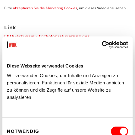
Bitte
akzeptieren Sie die Marketing Cookies
, um dieses Video anzusehen.
Link
EXTR-Activism - Entkolonialisierung des
Weltraumbergbaus
Do 10.2. bis Sa 12.3.2022, Kunsthalle Exnergasse
Diese Webseite verwendet Cookies
Teilen:
Wir verwenden Cookies, um Inhalte und Anzeigen zu
Auf
Auf
personalisieren, Funktionen für soziale Medien anbieten
Twitter
Facebook
zu können und die Zugriffe auf unsere Website zu
teilen
teilen
analysieren.
Einwilligungsauswahl
VORHERIGER ARTIKEL
NOTWENDIG