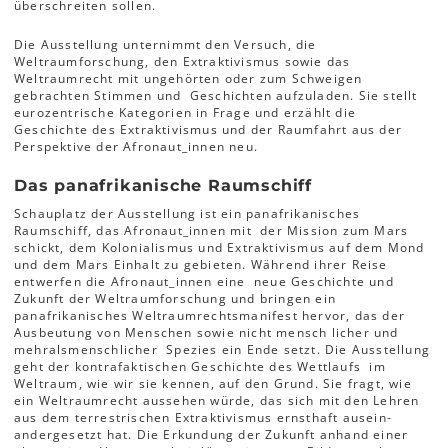
überschreiten sollen.
Die Ausstellung unternimmt den Versuch, die
Weltraumforschung, den Extraktivismus sowie das
Weltraumrecht mit ungehörten oder zum Schweigen
gebrachten Stimmen und Geschichten aufzuladen. Sie stellt
eurozentri­sche Kategorien in Frage und erzählt die
Geschichte des Extraktivismus und der Raum­fahrt aus der
Perspektive der Afronaut_innen neu.
Das panafrikanische Raumschiff
Schauplatz der Ausstellung ist ein panafrikani­sches
Raumschiff, das Afronaut_innen mit der Mission zum Mars
schickt, dem Kolonialis­mus und Extraktivismus auf dem Mond
und dem Mars Einhalt zu gebieten. Während ihrer Reise
entwerfen die Afronaut_innen eine neue Geschichte und
Zukunft der Weltraum­forschung und bringen ein
panafrikanisches Weltraumrechtsmanifest hervor, das der
Ausbeutung von Menschen sowie nicht­ mensch licher und
mehr­als­menschlicher Spezies ein Ende setzt. Die Ausstellung
geht der kontrafaktischen Geschichte des Wettlaufs im
Weltraum, wie wir sie kennen, auf den Grund. Sie fragt, wie
ein Weltraumrecht ausse­hen würde, das sich mit den Lehren
aus dem terrestrischen Extraktivismus ernsthaft ausein­
andergesetzt hat. Die Erkundung der Zukunft anhand einer