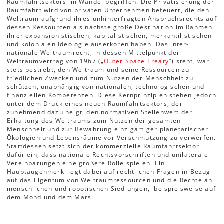
Raumfahrtsektors im Wandel begriffen. Die Privatisierung der
Raum­fahrt wird von privaten Unternehmen befeuert, die den
Weltraum aufgrund ihres unhinterfragten Anspruchsrechts auf
dessen Ressourcen als nächste große Destination im Rahmen
ihrer expansionis­tischen, kapitalistischen, merkantilistischen
und kolonialen Ideologie auserkoren haben. Das inter­
nationale Weltraumrecht, in dessen Mittelpunkt der
Weltraumvertrag von 1967 („
Outer Space Treaty
“) steht, war
stets bestrebt, den Weltraum und seine Ressourcen zu
friedlichen Zwecken und zum Nutzen der Menschheit zu
schützen, unabhängig von nationalen, technologischen und
finanziellen Kompetenzen. Diese Kernprinzipien stehen jedoch
unter dem Druck eines neuen Raumfahrtsektors, der
zunehmend dazu neigt, den normativen Stellenwert der
Erhaltung des Welt­raums zum Nutzen der gesamten
Menschheit und zur Bewahrung einzigartiger planetarischer
Ökologien und Lebensräume vor Verschmutzung zu verwerfen.
Stattdessen setzt sich der kommer­zielle Raumfahrtsektor
dafür ein, dass nationale Rechtsvorschriften und unilaterale
Vereinbarungen eine größere Rolle spielen. Ein
Hauptaugenmerk liegt dabei auf rechtlichen Fragen in Bezug
auf das Eigentum von Weltraumressourcen und die Rechte an
menschlichen und robotischen Siedlungen, beispielsweise auf
dem Mond und dem Mars.