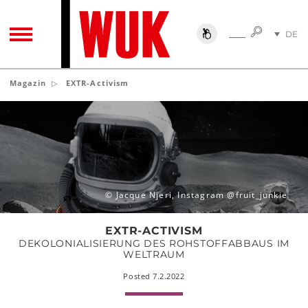
SUCHE
DE
SUCHE
TOGGLE NAVIGATION
EN
Magazin
EXTR-Activism
EXTR-
Activism
© Jacque Njeri, Instagram @fruit_junkie
EXTR-ACTIVISM
DEKOLONIALISIERUNG DES ROHSTOFFABBAUS IM
WELTRAUM
Posted 7.2.2022